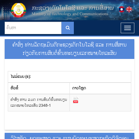
T
o
g
ຄຳສັ່ງ ທ່ານລັດຖະມົນຕີກະຊວງເຕັກໂນໂລຊີ ແລະ ການສື່ສານ
g
l
ກ່ຽວກັບການສຶບຕໍ່ຂຶ້ນທະບຽນເລກໝາຍໂທລະສັບ
e
n
a
v
ໄຟລ໌ແນບ (s):
i
g
​ຫົວ​ຂໍ້
ດາວ​ໂຫຼດ
a
t
ຄຳສັ່ງ ທ່ານ ລມຕ ການສຶບຕໍ່ຂຶ້ນທະບຽນ
i
ເລກໝາຍໂທລະສັບ 2348-1
o
n
ວິໄສທັດ, ຍຸດທະສາດ ແລະ ແຜນພັດທະນາເສດຖະກິດດິຈິຕອນ