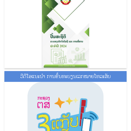
ວີດີໂອແນະນໍາ ການຂຶ້ນທະບຽນເລກໝາຍໂທລະສັບ