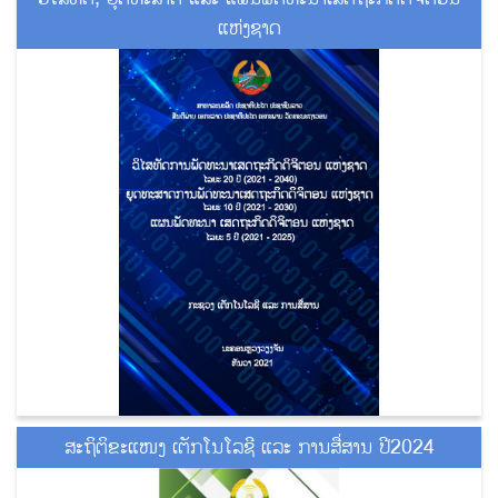
ແຫ່ງຊາດ
ສະຖິຕິຂະແໜງ ເຕັກໂນໂລຊີ ແລະ ການສື່ສານ ປີ2024