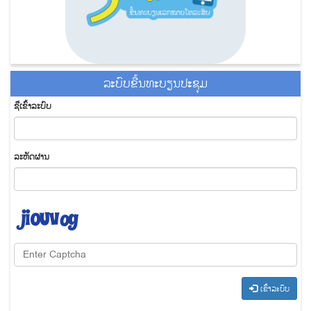
ລະ​ບົບ​ຂື້ນ​ທະ​ບຽນ​ປະ​ຊຸມ
ຊື່​ເຂົ້າ​ລະ​ບົບ
​ລະ​ຫັດ​ຜ່ານ
​ເຂົ້າ​ລະ​ບົບ