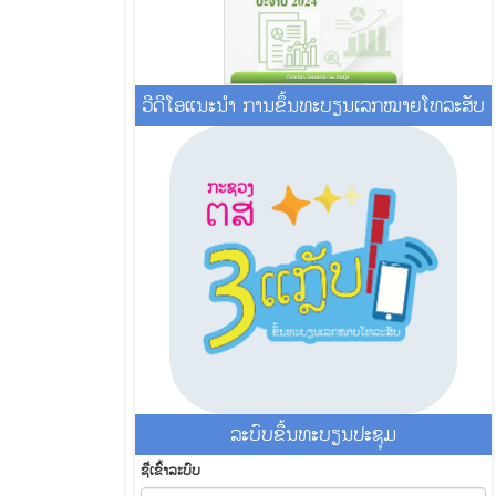
ວີດີໂອແນະນໍາ ການຂຶ້ນທະບຽນເລກໝາຍໂທລະສັບ
ລະ​ບົບ​ຂື້ນ​ທະ​ບຽນ​ປະ​ຊຸມ
ຊື່​ເຂົ້າ​ລະ​ບົບ