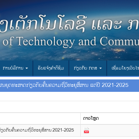
ການບໍລິການ
ຮັບແຈ້ງຄຳຕິຊົມ
ກ່ຽວກັບ ກຕສ
ເຊື່ອມ​ໂຍງ​ເວັບ​
ນຍຸດທະສາດກ່ຽວກັບຄື້ນຄວາມຖີ່ວິທະຍຸສື່ສານ ແຕ່ປີ 2021-2025
ດາວ​ໂຫຼດ
ຽວກັບຄື້ນຄວາມຖື່ວິທະຍຸສື່ສານ 2021-2025