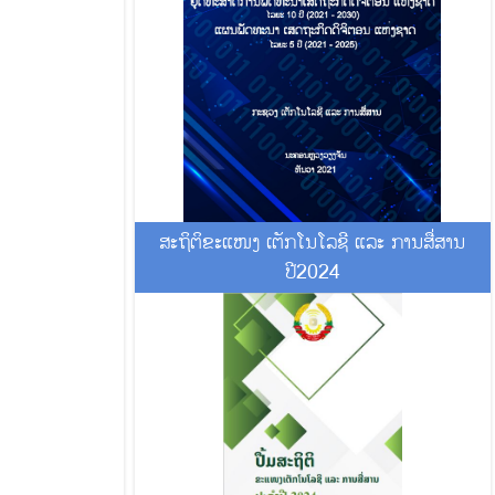
ສະຖິຕິຂະແໜງ ເຕັກໂນໂລຊີ ແລະ ການສື່ສານ
ປີ2024