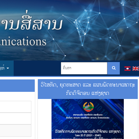
ໄຊທ໌
ວິໄສທັດ, ຍຸດທະສາດ ແລະ ແຜນພັດທະນາເສດຖະ
ກິດດິຈິຕອນ ແຫ່ງຊາດ