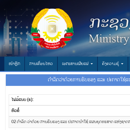
ໜ້າຫຼັກ
ການເຄື່ອນໄຫວ
ເອ​ກະ​ສານ​ເຜີຍ​ແຜ່
ຄັງຄວາມຮູ້
ດໍາລັດວ່າດ້ວຍການຮັບຮອງ ແລະ ປະກາດໃຊ້ແຜ
ໄຟລ໌ແນບ (s):
​ຫົວ​ຂໍ້
02 ດໍາລັດ ວ່າດ້ວຍ ການຮັບຮອງ ແລະ ປະກາດນຳໃຊ້ ແຜນຍຸດທະສາດ ແຫ່ງຊາດກ່