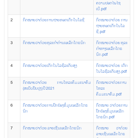
ຄວາມປອດໄພໄຊ
ເບີ.pdf
2
ກົດໝາຍວ່າດ້ວຍການຖ່າຍທອດເຕັກໂນໂລຊີ
ກົດໝາຍວ່າດ້ວຍ ການ
ຖ່າຍທອດເຕັກໂນໂລ
ຊີ.pdf
3
ກົດໝາຍວ່າດ້ວຍທຸລະກໍາດ້ານເອເລັກໂຕຣນິກ
ກົດໝາຍວ່າດ້ວຍ ທຸລະ
ກຳທາງເອເລັກໂຕຣ
ນິກ.pdf
4
ກົດໝາຍວ່າດ້ວຍເຕັກໂນໂລຊີລະດັບສູງ
ກົດໝາຍວ່າດ້ວຍ ເຕັກ
ໂນໂລຊີລະດັບສູງ.pdf
5
ກົດໝາຍວ່າດ້ວຍ ການໂທລະຄົມມະນາຄົມ
ກົດໝາຍວ່າດ້ວຍການ
(ສະບັບປັບປຸງ) ປີ 2021
ໂທລະ
ຄົມມະນາຄົມ.pdf
6
ກົດໝາຍວ່າດ້ວຍການປົກປ້ອງຂໍ້ມູນເອເລັກໂຕຣ
ກົດໝາຍ ວ່າດ້ວຍການ
ນິກ
ປົກປ້ອງຂໍ້ມູນເອເລັກ
ໂຕຣນິກ.pdf
7
ກົດໝາຍວ່າດ້ວຍ ລາຍເຊັນເອເລັກໂຕຣນິກ
ກົດໝາຍ ວ່າດ້ວຍ
ລາຍເຊັນເອເລັກໂຕຣ