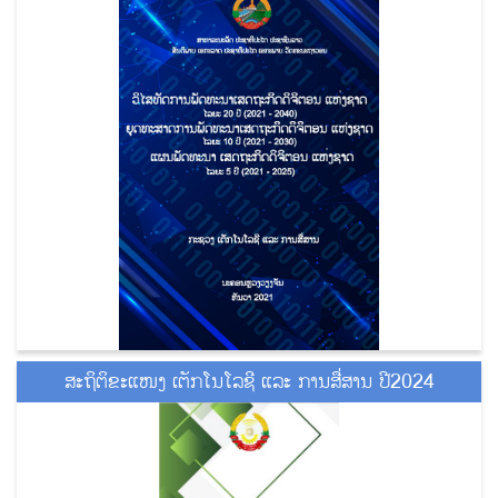
ສະຖິຕິຂະແໜງ ເຕັກໂນໂລຊີ ແລະ ການສື່ສານ ປີ2024