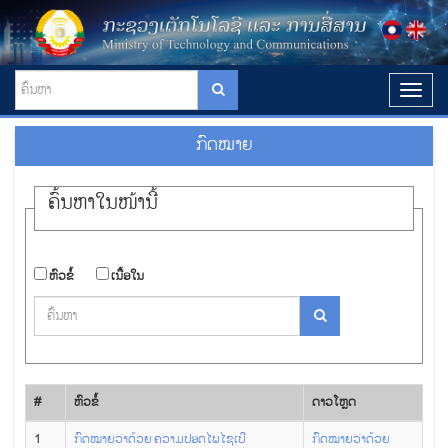
T
o
g
ກົດໝາຍ
g
l
e
ຄົ້ນ​ຫາ​ໃນ​ໜ້ານີ້
n
a
v
i
​ຫົວ​ຂໍ້
​ເນື້ອ​ໃນ
g
a
t
i
o
n
#
​ຫົວ​ຂໍ້
ດາວ​ໂຫຼດ
1
ກົດໝາຍວ່າດ້ວຍ ຄວາມປອດໄພໄຊເບີ
ກົດໝາຍວ່າດ້ວຍ