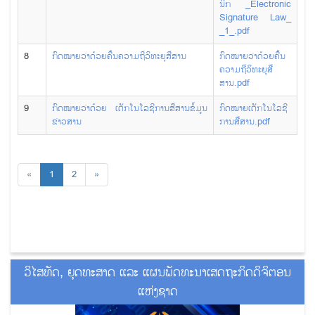
ນິກ _Electronic
Signature Law_
_1_.pdf
8
ກົດໝາຍວ່າດ້ວຍຄື້ນຄວາມຖີ່ວິທະຍຸສື່ສານ
ກົດໝາຍວ່າດ້ວຍຄື້ນ
ຄວາມຖີ່ວິທະຍຸສື່
ສານ.pdf
9
ກົດໝາຍວ່າດ້ວຍ ເຕັກໂນໂລຊີການສື່ສານຂໍ້ມູນ
ກົດໝາຍເຕັກໂນໂລຊີ
ຂ່າວສານ
ການສື່ສານ.pdf
«
1
2
»
ວິໄສທັດ, ຍຸດທະສາດ ແລະ ແຜນພັດທະນາເສດຖະກິດດິຈິຕອນ
ແຫ່ງຊາດ