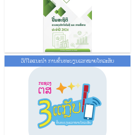
ວີດີໂອແນະນໍາ ການຂຶ້ນທະບຽນເລກໝາຍໂທລະສັບ