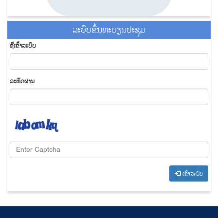
ລະ​ບົບ​ຂື້ນ​ທະ​ບຽນ​ປະ​ຊຸມ
ຊື່​ເຂົ້າ​ລະ​ບົບ
​ລະ​ຫັດ​ຜ່ານ
​ເຂົ້າ​ລະ​ບົບ