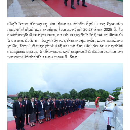
ເນື່ອງໃນໂອກາດ ເປີດກອງປະຊຸມໃຫຍ່ ຜູ້ແທນສະມາຊິກພັກ ຄັ້ງທີ III ຂອງ ອົງຄະນະພັກ
ກະຊວງເຕັກໂນໂລຊີ ແລະ ການສື່ສານ ໃນລະຫວ່າງວັນທີ 26-27 ສິງຫາ 2025 ນີ້. ໃນ
ຕອນເຊົ້າຂອງວັນທີ 26 ສິງຫາ 2025, ຄະນະນໍາ ກະຊວງເຕັກໂນໂລຊີ ແລະ ການສື່ສານ ນໍາ
ໂດຍ ສະຫາຍ ບັນດິດ ສຈ. ບໍ່ວຽງຄໍາ ວົງດາລາ, ກໍາມະການສູນກາງພັກ, ເລຂາຄະນະບໍລິຫານ
ງານພັກ, ລັດຖະມົນຕີ ກະຊວງເຕັກໂນໂລຊີ ແລະ ການສື່ສານ ພ້ອມດ້ວຍຄະນະ ຕາງໜ້າໃຫ້
ຄະນະຜູ້ແທນກອງປະຊຸມ ໄດ້ເຂົ້າວາງພວງມາລາທີ່ ອະນຸສາວະລີ ນັກຮົບນິລະນາມ ແລະ ວາງ
ກະຕ່າດອກໄມ້ທີ່ໜ້າຮູບປັ້ນ ປະທານ ໄກສອນ ພົມວິຫານ.