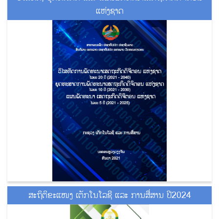
ແຫ່ງຊາດ
ສະຖິຕິຂະແໜງ ເຕັກໂນໂລຊີ ແລະ ການສື່ສານ ປີ2024