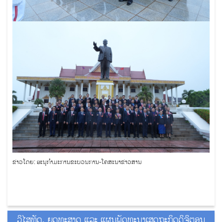
ຂ່າວໂດຍ: ອະນຸກໍາມະການຂະບວນການ-ໂຄສະນາຂ່າວສານ
ວິໄສທັດ, ຍຸດທະສາດ ແລະ ແຜນພັດທະນາເສດຖະກິດດິຈິຕອນ