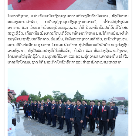
ໂອກາດດັ່ງກ່າວ, ແມ່ນເພື່ອລະນຶກເຖິງຄຸນງາມຄວາມດີຂອງນັກຮົບນິລະນາມ, ທັງເປັນການ
ສະແດງຄວາມເຄົາລົບ, ກະຕັນຍູຮູ້ບຸນຄຸນເຖິງຄຸນງາມຄວາມດີ, ນໍ້າໃຈຕໍ່ສູ້ຢ່າງພິລະ
ອາດຫານ ແລະ ບໍ່ຍອມຈໍານົນຂອງບັນພະບູລຸດລາວ ກໍຄື ບັນດານັກຮົບປະຕິວັດທີ່ໄດ້ເສຍ
ສະຫຼະຊີວິດ, ເລືອດເນື້ອ ເພື່ອພາລະກິດປະຕິວັດຢ່າງອົງອາດກ້າຫານ ພາຍໃຕ້ການນໍາພາ-ຊີ້ນໍາ
ຂອງ ພັກປະຊາຊົນປະຕິວັດລາວ. ພ້ອມນັ້ນ, ກໍເພື່ອສະແດງຄວາມເຄົາລົບ, ລະນຶກເຖິງຄຸນງາມ
ຄວາມດີອັນປະເສີດ ຂອງ ປະທານ ໄກສອນ ພົມວິຫານ ຜູ້ນໍາທີ່ແສນເຄົາລົບຮັກ ຂອງ ປວງຊົນ
ລາວທັງຊາດ, ທັງເປັນແບບຢ່າງທີ່ດີໃຫ້ທົ່ວພັກ, ທົ່ວລັດ ແລະ ທົ່ວປວງຊົນລາວທັງຊາດ,
ໂດຍທ່ານໄດ້ອຸທິດຊີວິດ, ສຸມທຸກສະຕິປັນຍາ ແລະ ຄວາມຮູ້ຄວາມສາມາດຂອງຕົນ ເຂົ້າໃນ
ພາລະກິດປົດປ່ອຍຊາດ ກໍຄື ພາລະກິດ ປົກປັກຮັກສາ ແລະ ສ້າງສາພັດທະນາປະເທດຊາດ.