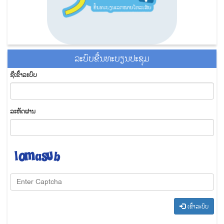
ລະ​ບົບ​ຂື້ນ​ທະ​ບຽນ​ປະ​ຊຸມ
ຊື່​ເຂົ້າ​ລະ​ບົບ
​ລະ​ຫັດ​ຜ່ານ
​ເຂົ້າ​ລະ​ບົບ