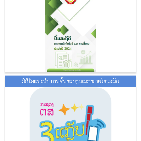
ວີດີໂອແນະນໍາ ການຂຶ້ນທະບຽນເລກໝາຍໂທລະສັບ