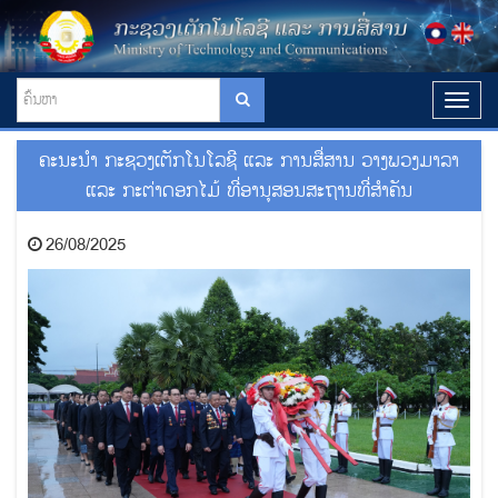
T
o
g
ຄະນະນໍາ ກະຊວງເຕັກໂນໂລຊີ ແລະ ການສື່ສານ ວາງພວງມາລາ
g
l
ແລະ ກະຕ່າດອກໄມ້ ທີ່ອານຸສອນສະຖານທີ່ສໍາຄັນ
e
n
26/08/2025
a
v
i
g
a
t
i
o
n