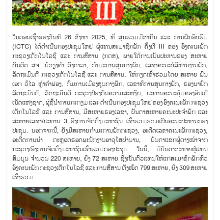
​ໃນຕອນເຊົ້າຂອງວັນທີ 26 ສິງຫາ 2025, ທີ່ ສູນຮ່ວມມືສາກົນ ແລະ ການຝຶກອົບຮົມ
(ICTC) ໄດ້ດໍາເນີນກອງປະຊຸມໃຫຍ່ ຜູ້ແທນສະມາຊິກພັກ ຄັ້ງທີ III ຂອງ ອົງຄະນະພັກ
ກະຊວງເຕັກໂນໂລຊີ ແລະ ການສື່ສານ (ກຕສ), ພາຍໃຕ້ການເປັນປະທານຂອງ ສະຫາຍ
ບັນດິດ ສຈ. ບໍ່ວຽງຄໍາ ວົງດາລາ, ກໍາມະການສູນກາງພັກ, ເລຂາຄະນະບໍລິຫານງານພັກ,
ລັດຖະມົນຕີ ກະຊວງເຕັກໂນໂລຊີ ແລະ ການສື່ສານ, ໃຫ້ກຽດເຂົ້າຮ່ວມໂດຍ ສະຫາຍ ພົນ
ເອກ ວິໄລ ຫຼ້າຄໍາຟອງ, ກົມການເມືອງສູນກາງພັກ, ເລຂາທິການສູນກາງພັກ, ຮອງນາຍົກ
ລັດຖະມົນຕີ, ລັດຖະມົນຕີ ກະຊວງປ້ອງກັນຄວາມສະຫງົບ, ປະທານຄະນະຄຸ້ມຄອງອິນເຕີ
ເນັດແຫ່ງຊາດ, ຜູ້ຊີ້ນໍາການກະກຽມ ແລະ ດໍາເນີນກອງປະຊຸມໃຫຍ່ ຂອງ ອົງຄະນະພັກ ກະຊວງ
ເຕັກໂນໂລຊີ ແລະ ການສື່ສານ, ມີສະຫາຍຮອງເລຂາ, ບັນດາສະຫາຍຄະນະປະຈໍາພັກ ແລະ
ສະຫາຍເລຂາ/ປະທານ 3 ອົງການຈັດຕັ້ງມະຫາຊົນ ເຂົ້າຮ່ວມຮ່ວມເປັນຄະນະປະທານກອງ
ປະຊຸມ. ນອກຈາກນີ້, ຍັງມີສະຫາຍກໍາມະການພັກກະຊວງ, ອະດີດເລຂາຄະນະພັກກະຊວງ,
ອະດີດການນໍາ ຕະຫຼອດຮອດພະນັກງານອາວຸໂສບໍານານ, ບັນດາແຂກຜູ້ຕາງໜ້າຈາກ
ກະຊວງ/ອົງການຈັດຕັ້ງມະຫາຊົນເຂົ້າຮ່ວມກອງປະຊຸມ. ໃນນີ້, ມີບັນດາສະຫາຍຜູ້ແທນ
ສົມບູນ ຈໍານວນ 220 ສະຫາຍ, ຍິງ 72 ສະຫາຍ ຊຶ່ງເປັນຕົວແທນໃຫ້ແກ່ສະມາຊິກພັກທົ່ວ
ອົງຄະນະພັກ ກະຊວງເຕັກໂນໂລຊີ ແລະ ການສື່ສານ ທັງໝົດ 799 ສະຫາຍ, ຍິງ 309 ສະຫາຍ
ເຂົ້າຮ່ວມ.