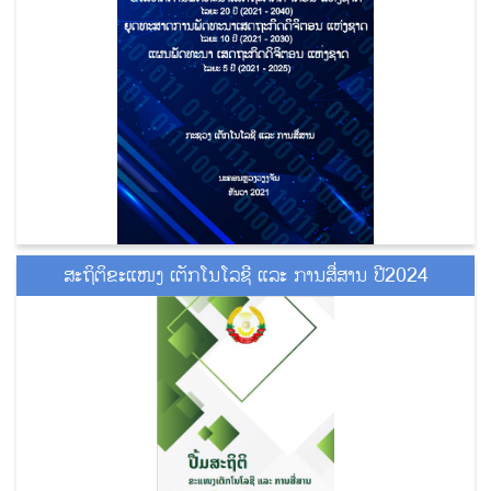
ສະຖິຕິຂະແໜງ ເຕັກໂນໂລຊີ ແລະ ການສື່ສານ ປີ2024