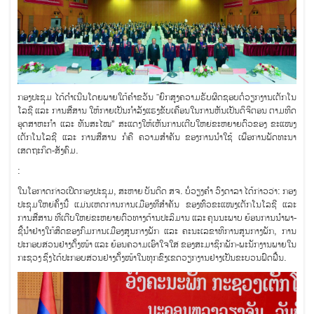
​ກອງປະຊຸມ ໄດ້ດໍາເນີນໂດຍພາຍໃຕ້ຄໍາຂວັນ “ຍົກສູງຄວາມຮັບຜິດຊອບຕໍ່ວຽກງານເຕັກໂນ
ໂລຊີ ແລະ ການສື່ສານ ໃຫ້ກາຍເປັນກໍາລັງແຮງຂັບເຄື່ອນໃນການຫັນເປັນດິຈິຕອນ ຕາມທິດ
ອຸດສາຫະກໍາ ແລະ ທັນສະໄໝ” ສະແດງໃຫ້ເຫັນການເຕີບໃຫຍ່ຂະຫຍາຍຕົວຂອງ ຂະແໜງ
ເຕັກໂນໂລຊີ ແລະ ການສື່ສານ ກໍຄື ຄວາມສໍາຄັນ ຂອງການນໍາໃຊ້ ເພື່ອການພັດທະນາ
ເສດຖະກິດ-ສັງຄົມ.
:
​ໃນໂອກາດກ່າວເປີດກອງປະຊຸມ, ສະຫາຍ ບັນດິດ ສຈ. ບໍ່ວຽງຄໍາ ວົງດາລາ ໄດ້ກ່າວວ່າ: ກອງ
ປະຊຸມໃຫຍ່ຄັ້ງນີ້ ແມ່ນເຫດການການເມືອງທີ່ສໍາຄັນ ຂອງທົ່ວຂະແໜງເຕັກໂນໂລຊີ ແລະ
ການສື່ສານ ທີ່ເຕີບໃຫຍ່ຂະຫຍາຍຕົວທາງດ້ານປະລິມານ ແລະ ຄຸນນະພາບ ຍ້ອນການນໍາພາ-
ຊີ້ນໍາຢ່າງໃກ້ສິດຂອງກົມການເມືອງສູນກາງພັກ ແລະ ຄະນະເລຂາທິການສູນກາງພັກ, ການ
ປະກອບສ່ວນຢ່າງຕັ້ງໜ້າ ແລະ ຍ້ອນຄວາມເອົາໃຈໃສ່ ຂອງສະມາຊິກພັກ-ພະນັກງານພາຍໃນ
ກະຊວງ ຊຶ່ງໄດ້ປະກອບສ່ວນຢ່າງຕັ້ງໜ້າໃນທຸກຂົງເຂດວຽກງານຢ່າງເປັນຂະບວນຟົດຟື້ນ.