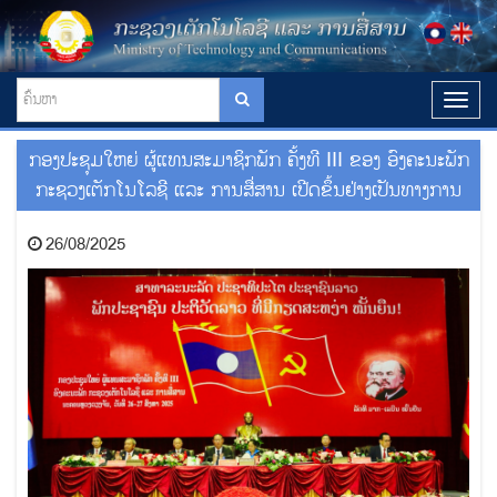
T
o
g
ກອງປະຊຸມໃຫຍ່ ຜູ້ແທນສະມາຊິກພັກ ຄັ້ງທີ III ຂອງ ອົງຄະນະພັກ
g
l
ກະຊວງເຕັກໂນໂລຊີ ແລະ ການສື່ສານ ເປີດຂຶ້ນຢ່າງເປັນທາງການ
e
n
26/08/2025
a
v
i
g
a
t
i
o
n