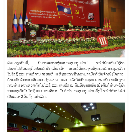
ພ້ອມດຽວກັນນີ້, ບັນດາສະຫາຍຜູ້ແທນກອງປະຊຸມໃຫຍ່ ຈະໄດ້ພ້ອມກັນໃຊ້ສິດ
ປະຊາທິປະໄຕຂອງຕົນປ່ອນບັດຄັດເລືອກເອົາ ຄະນະບໍລິຫານງານອົງຄະນະພັກກະຊວງເຕັກ
ໂນໂລຊີ ແລະ ການສື່ສານ ສະໄໝທີ III ຊຶ່ງສະແດງເຖິງຄວາມສາມັກຄີເປັນຈິດໜຶ່ງໃຈດຽວ,
ຮັບປະກັນລັກສະນະສືບທອດປ່ຽນແທນ ແລະ ເຮັດໃຫ້ຖັນແຖວສະມາຊິກພັກ-ພະນັກງານ
ການນໍາ ຂອງກະຊວງເຕັກໂນໂລຊີ ແລະ ການສື່ສານ ນັບມື້ໜຸ່ມແໜ້ນ ເພື່ອສືບຕໍ່ນໍາພາ-ຊີ້ນໍາ
ຂະແໜງເຕັກໂນໂລຊີ ແລະ ການສື່ສານ ໃນຕໍ່ໜ້າ. ກອງປະຊຸມໃຫຍ່ຄັ້ງນີ້ ຈະໄດ້ດໍາເນີນໄປ
ເປັນເວລາ 2 ວັນຈຶ່ງຈະສໍາເລັດ.