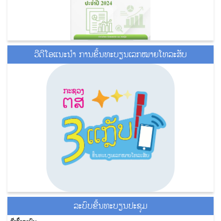
ວີດີໂອແນະນໍາ ການຂຶ້ນທະບຽນເລກໝາຍໂທລະສັບ
ລະ​ບົບ​ຂື້ນ​ທະ​ບຽນ​ປະ​ຊຸມ