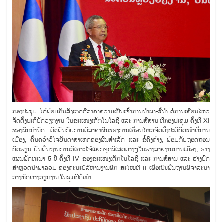
ກອງປະຊຸມ ໄດ້ພ້ອມກັນສັງເກດຕີລາຄາຄວາມເປັນເຈົ້າການນໍາພາ-ຊີ້ນໍາ ຕໍ່ການເຄື່ອນໄຫວ
ຈັດຕັ້ງປະຕິບັດວຽກງານ ໃນຂະແໜງເຕັກໂນໂລຊີ ແລະ ການສື່ສານ ທີ່ກອງປະຊຸມ ຄັ້ງທີ XI
ຂອງພັກກໍານົດ ຕິດພັນກັບການຕີລາຄາຜົນຂອງການເຄື່ອນໄຫວຈັດຕັ້ງປະຕິບັດໜ້າທີ່ການ
ເມືອງ, ຄົ້ນຄວ້າວິໄຈບັນດາສາເຫດຂອງຜົນສໍາເລັດ ແລະ ຂໍ້ຄົງຄ້າງ, ພ້ອມກັບຖອດຖອນ
ບົດຮຽນ ບົນພື້ນຖານການວິເຄາະໄຈ້ແຍກຈຸດພິເສດຕ່າງໆໃນຮ່າງລາຍງານການເມືອງ, ຮ່າງ
ແຜນພັດທະນາ 5 ປີ ຄັ້ງທີ IV ຂອງຂະແໜງເຕັກໂນໂລຊີ ແລະ ການສື່ສານ ແລະ ຮ່າງບົດ
ສຳຫຼວດນຳພາລວມ ຂອງຄະນະບໍລິຫານງານພັກ ສະໄໝທີ II ເພື່ອເປັນພື້ນຖານພິຈາລະນາ
ວາງທິດທາງວຽກງານ ໃນຊຸມປີຕໍ່ໜ້າ.