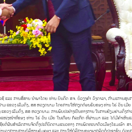
ຊີ ແລະ ການສື່ສານ ນໍາພາໂດຍ ທ່ານ ບັນດິດ ສຈ. ບໍ່ວຽງຄຳ ວົງດາລາ, ກຳມະການສູນກ
ມຢາມ ແຂວງ ເລີມດົງ, ສສ ຫວຽດນາມ ໂດຍການໃຫ້ກຽດຕ້ອນຮັບຂອງ ທ່ານ ໂຮ່ ວັນ ເມີ
ແຂວງ ເລີມດົ່ງ, ສສ ຫວຽດນາມ. ການພົບປະຢ່າງເປັນທາງການ ໃນການຢ້ຽມຢາມດັ່ງກ່າວ
ຕຳແໜ່ງໜ້າທີ່ຂອງ ທ່ານ ໂຮ່ ວັນ ເມີຍ ໃນເດືອນ ກໍລະກົດ ທີ່ຜ່ານມາ ແລະ ໄດ້ມີຄຳເ
ຕໍ່ຜົນສຳເລັດການຈັດຕັ້ງປະຕິບັດຕາມແນວທາງ ການພັດທະນາຕົວເມືອງໂຮມເອົາ ສາ
າງດ້ານວຽກງານການບໍລິຫານຄຸ້ມຄອງ ແລະ ການໃຫ້ບໍລິການຂອງພາກລັດຕໍ່ປະຊາຊົນ ດ້ວ