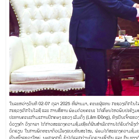
ໃນລະຫວ່າງວັນທີ 02-07 ຕຸລາ 2025 ທີ່ຜ່ານມາ, ຄະນະຜູ້ແທນ ກະຊວງເຕັກໂນໂລ
ກະຊວງເຕັກໂນໂລຊີ ແລະ ການສື່ສານ ພ້ອມດ້ວຍຄະນະ ໄດ້ເຄື່ອນໄຫວພົບປະຢ້ຽ
ປະທານຄະນະກຳມະການປົກຄອງ ແຂວງ ເລີມດົ່ງ (Lâm Đồng), ທັງເປັນເຈົ້າແຂວງ 
ບໍ່ວຽງຄຳ ວົງດາລາ ໄດ້ກ່າວສະແດງຄວາມຊົມເຊີຍຕໍ່ຜົນສຳເລັດການໄດ້ຮັບດຳລົງ
ບົດຮຽນ ໃນການພັດທະນາຕົວເມືອງແບບທັນສະໄໝ, ພ້ອມໄດ້ສະແດງຄວາມຊົມເຊີຍ
ເປັນໜຶ່ງແຂວງໃຫຍ່. ນອກຈາກນີ້, ຍັງໄດ້ແລກປ່ຽນບົດຮຽນເຊິ່ງກັນ ແລະ ກັນ ທ