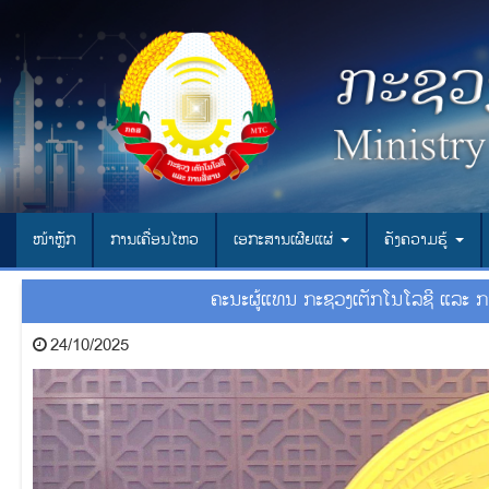
ໜ້າຫຼັກ
ການເຄື່ອນໄຫວ
ເອ​ກະ​ສານ​ເຜີຍ​ແຜ່
ຄັງຄວາມຮູ້
ຄະນະຜູ້ແທນ ກະຊວງເຕັກໂນໂລຊີ ແລະ ກ
24/10/2025