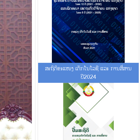
ສະຖິຕິຂະແໜງ ເຕັກໂນໂລຊີ ແລະ ການສື່ສານ
ປີ2024