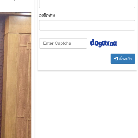
​ລະ​ຫັດ​ຜ່ານ
​ເຂົ້າ​ລະ​ບົບ