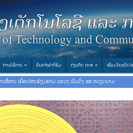
ການບໍລິການ
ຮັບແຈ້ງຄຳຕິຊົມ
ກ່ຽວກັບ ກຕສ
ເຊື່ອມ​ໂຍງ​ເວັບ​
ານສື່ສານ ເຄື່ອນໄຫວຢ້ຽມຢາມ ແຂວງ ເລີມດົ່ງ ສສ ຫວຽດນາມ