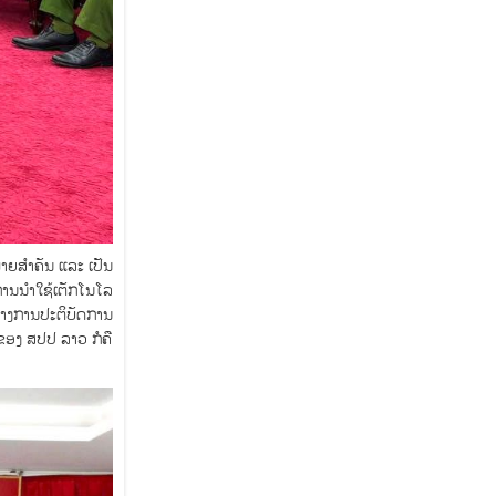
ໝາຍສຳຄັນ ແລະ ເປັນ
ານນໍາໃຊ້ເຕັກໂນໂລ
ທາງການປະຕິບັດການ
ຂອງ ສປປ ລາວ ກໍຄື