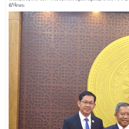
ຊີດິຈິຕອນ.