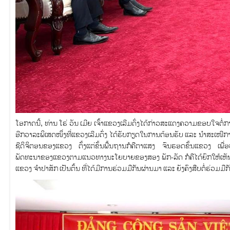
ໂອກາດນີ້, ທ່ານ ໂຮ່ ວັນ ເມີຍ ເຈົ້າແຂວງເລີມດົ່ງໄດ້ກ່າວສະແດງຄວາມຂອບໃຈຕໍ
ອີກວາລະພິເສດໜຶ່ງທີ່ແຂວງເລີມດົ່ງ ໄດ້ຮັບກຽດໃນການຕ້ອນຮັບ ແລະ ນຳສະເໜ
ຊີດິຈິຕອນຂອງແຂວງ ຕັ້ງແຕ່ຂັ້ນພື້ນຖານກໍຄືຕາແສງ ຈົນຮອດຂັ້ນແຂວງ ເພື
ພັດທະນາຂອງແຂວງຕາມແນວທາງນະໂຍບາຍຂອງສອງ ພັກ-ລັດ ກໍຄືໄດ້ຍົກໃຫ້ເຫັນເ
ແຂວງ ຈຳປາສັກ ເປັນຕົ້ນ ທີ່ໄດ້ມີການຮ່ວມມືກັນຜ່ານມາ ແລະ ຍັງຄົງສືບຕໍ່ຮ່ວມມືກັນ