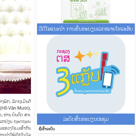
ວີດີໂອແນະນໍາ ການຂຶ້ນທະບຽນເລກໝາຍໂທລະສັບ
າງພັກ, ລັດຖະມົນຕີ
ຍ (Hồ Văn Mười),
, ທ່ານ ບັນດິດ ສຈ.
ລະ​ບົບ​ຂື້ນ​ທະ​ບຽນ​ປະ​ຊຸມ
ຫັນແລກປ່ຽນ ຖອດຖອນ
ມແຂວງໂຮມເຂົ້າກັນ
ຊື່​ເຂົ້າ​ລະ​ບົບ
ຍການນຳໃຊ້ເຕັກໂນໂລ