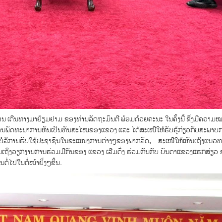
່ການ ເດີນທາງມາຢ້ຽມຢາມ ຂອງທ່ານລັດຖະມົນຕີ ພ້ອມດ້ວຍຄະນະ ໃນຄັ້ງນີ້ ຊຶ່ງມີຄວາມ
ີການພັດທະນາການຫັນເປັນທັນສະໄໝຂອງແຂວງ ແລະ ໄດ້ສະເໜີໃຫ້ຮັບຮູ້ກ່ຽວກັບສະພາບກ
່ອບໍລິການຮັບໃຊ້ປະຊາຊົນໃນຂະແໜງການຕ່າງໆຂອງພາກລັດ, ສະເໜີໃຫ້ເຫັນເຖິງແນວ
ຖິງວຽກງານການຮ່ວມມືກັນຂອງ ແຂວງ ເລີມດົ່ງ ຮ່ວມກັນກັບ ບັນດາແຂວງແຮກສ່ຽວ 
ຕໍ່ໄປໃນຕໍ່ໜ້າຍິ່ງໆຂຶ້ນ.