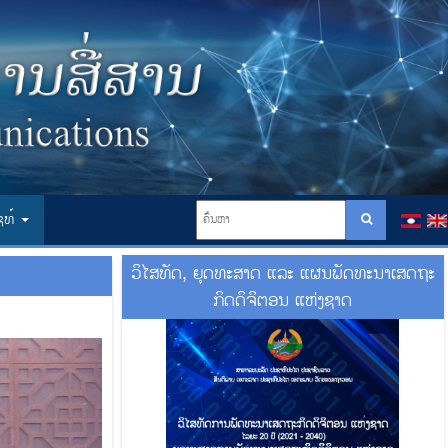
ໄຊທ໌
ວິໄສທັດ, ຍຸດທະສາດ ແລະ ແຜນພັດທະນາເສດຖະ
ກິດດິຈິຕອນ ແຫ່ງຊາດ