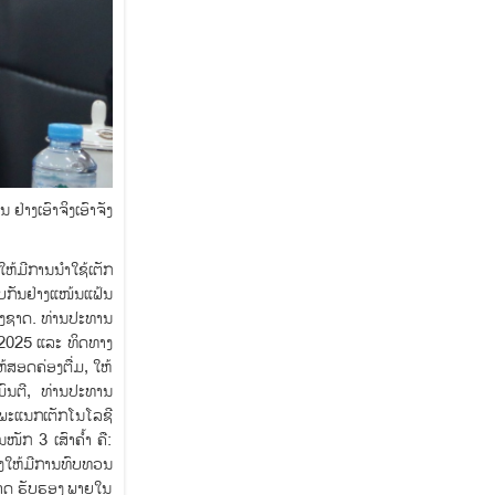
່າງເອົາຈິງເອົາຈັງ
ໃຫ້ມີການນຳໃຊ້ເຕັກ
ົບກັນຢ່າງແໜ້ນແຟ້ນ
່ງຊາດ. ທ່ານປະທານ
ີ 2025 ແລະ ທິດທາງ
ສອດຄ່ອງຕື່ມ, ໃຫ້
ມົນຕີ, ທ່ານປະທານ
 ພະແນກເຕັກໂນໂລຊີ
ັກ 3 ເສົາຄ້ຳ ຄື:
ັງໃຫ້ມີການທົບທວນ
ຊາດ ຮັບຮອງ ພາຍໃນ