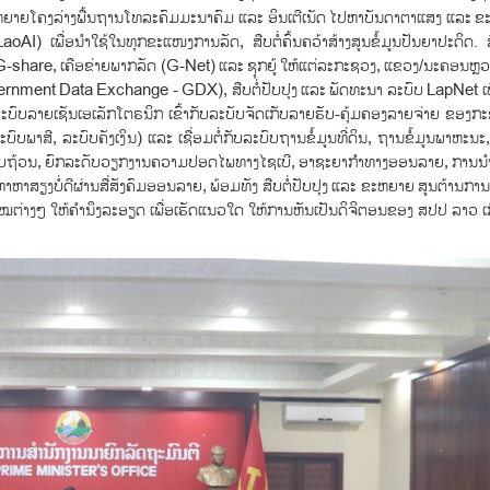
 ຂະຫຍາຍໂຄງລ່າງພື້ນຖານໂທລະຄົມມະນາຄົມ ແລະ ອິນເຕີເນັດ ໄປຫາບັນດາຕາແສງ ແລະ ຂ
oAI) ເພື່ອນຳໃຊ້ໃນທຸກຂະແໜງການລັດ, ສືບຕໍ່ຄົ້ນຄວ້າສ້າງສູນຂໍ້ມູນປັນຍາປະດິດ. 
-share, ເຄືອຂ່າຍພາກລັດ (G-Net) ແລະ ຊຸກຍູ້ ໃຫ້ແຕ່ລະກະຊວງ, ແຂວງ/ນະຄອນຫຼວງ 
nment Data Exchange - GDX), ສືບຕໍ່ປັບປຸງ ແລະ ພັດທະນາ ລະບົບ LapNet ເພື
ບລາຍເຊັນເອເລັກໂຕຣນິກ ເຂົ້າກັບລະບັບຈັດເກັບລາຍຮັບ-ຄຸ້ມຄອງລາຍຈ່າຍ ຂອງກະຊວ
ພາສີ, ລະບົບຄັງເງິນ) ແລະ ເຊື່ອມຕໍ່ກັບລະບົບຖານຂໍ້ມູນທີ່ດິນ, ຖານຂໍ້ມູນພາຫະນະ
້ອງ ຄົບຖ້ວນ, ຍົກລະດັບວຽກງານຄວາມປອດໄພທາງໄຊເບີ, ອາຊະຍາກຳທາງອອນລາຍ, ການນຳໃ
ບັນຫາຫາສຽງບໍ່ດີຜ່ານສື່ສັງຄົມອອນລາຍ, ພ້ອມທັງ ສືບຕໍ່ປັບປຸງ ແລະ ຂະຫຍາຍ ສູນຕ້າ
່າງໆ ໃຫ້ຄຳນຶງລະອຽດ ເພື່ອເຮັດແນວໃດ ໃຫ້ການຫັນເປັນດິຈິຕອນຂອງ ສປປ ລາວ ເ