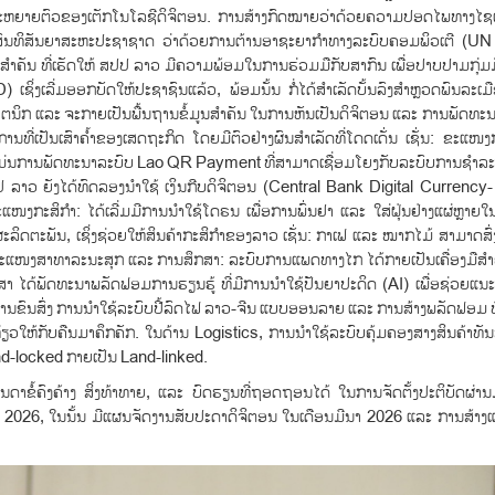
ານຂະຫຍາຍຕົວຂອງເຕັກໂນໂລຊີດິຈິຕອນ. ການສ້າງກົດໝາຍວ່າດ້ວຍຄວາມປອດໄພທາງໄຊເ
ສົນທິສັນຍາສະຫະປະຊາຊາດ ວ່າດ້ວຍການຕ້ານອາຊະຍາກຳທາງລະບົບຄອມພິວເຕີ (U
ໍາຄັນ ທີ່ເຮັດໃຫ້ ສປປ ລາວ ມີຄວາມພ້ອມໃນການຮ່ວມມືກັບສາກົນ ເພື່ອປາບປາມກຸ່ມ
ຊິ່ງເລີ່ມອອກບັດໃຫ້ປະຊາຊົນແລ້ວ, ພ້ອມນັ້ນ ກໍ່ໄດ້ສຳເລັດບັ້ນລົງສຳຫຼວດພົນລະເມື
ັກໂຕນິກ ແລະ ຈະກາຍເປັນພື້ນຖານຂໍ້ມູນສຳຄັນ ໃນການຫັນເປັນດິຈິຕອນ ແລະ ການພັດທະ
ີ່ເປັນເສົາຄໍ້າຂອງເສດຖະກິດ ໂດຍມີຕົວຢ່າງຜົນສຳເລັດທີ່ໂດດເດັ່ນ ເຊັ່ນ: ຂະແໜ
ແມ່ນການພັດທະນາລະບົບ Lao QR Payment ທີ່ສາມາດເຊື່ອມໂຍງກັບລະບົບການຊຳລະ
ລາວ ຍັງໄດ້ທົດລອງນຳໃຊ້ ເງິນກີບດິຈິຕອນ (Central Bank Digital Currency- 
ແໜງກະສິກຳ: ໄດ້ເລີ່ມມີການນຳໃຊ້ໂດຣນ ເພື່ອການພົ່ນຢາ ແລະ ໃສ່ຝຸ່ນຢ່າງແຜ່ຫຼາ
ຜະລິດຕະພັນ, ເຊິ່ງຊ່ວຍໃຫ້ສິນຄ້າກະສິກຳຂອງລາວ ເຊັ່ນ: ກາເຟ ແລະ ໝາກໄມ້ ສາມາດສ
ຖື. ຂະແໜງສາທາລະນະສຸກ ແລະ ການສຶກສາ: ລະບົບການແພດທາງໄກ ໄດ້ກາຍເປັນເຄື່ອງມືສຳຄ
າ ໄດ້ພັດທະນາພລັດຟອມການຮຽນຮູ້ ທີ່ມີການນຳໃຊ້ປັນຍາປະດິດ (AI) ເພື່ອຊ່ວຍແ
ົນສົ່ງ ການນຳໃຊ້ລະບົບປີ້ລົດໄຟ ລາວ-ຈີນ ແບບອອນລາຍ ແລະ ການສ້າງພລັດຟອມ 
ຽວໃຫ້ກັບຄືນມາຄຶກຄັກ. ໃນດ້ານ Logistics, ການນຳໃຊ້ລະບົບຄຸ້ມຄອງສາງສິນຄ້າທ
nd-locked ກາຍເປັນ Land-linked.
ັນດາຂໍ້ຄົງຄ້າງ ສິ່ງທ້າທາຍ, ແລະ ບົດຮຽນທີ່ຖອດຖອນໄດ້ ໃນການຈັດຕັ້ງປະຕິບັດຜ່າ
026, ໃນນັ້ນ ມີແຜນຈັດງານສັບປະດາດິຈິຕອນ ໃນເດືອນມີນາ 2026 ແລະ ການສ້າງແ