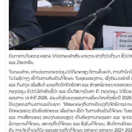
ບັນດາທ່ານໃນຄະນະ ຄຊດລ ໄດ້ປະກອບຄຳເຫັນ ລາຍງານ ຢ່າງກົງໄປກົງມາ ຊຶ່ງໄດ້ສ
ແລະ ມີໝາກຜົນ.
ໃນຕອນທ້າຍ, ທ່ານປະທານກອງປະຊຸມໄດ້ຕີລາຄາສູງ ຕໍ່ການຄົ້ນຄວ້າ, ການກຳນົດບັນ
ໂນໂລຊີຕ່າງໆ ເຂົ້າໃນການຫັນເປັນດິຈິຕອນ ໃນທຸຂະແໜງການ, ເຊິ່ງກໍແມ່ນໜ້າທີ່
ແລະ ກົມກຽວ ເພື່ອສືບຕໍ່ ພາລະກິດປົກປັກຮັກສາ ແລະ ສ້າງສາພັດທະນາປະເທດ
ກອງປະຊຸມ ຍັງໄດ້ມີຄຳເຫັນຊີ້ນຳ ແລະ ເນັ້ນໃສ່ບາງບັນຫາ ຄື: ກອງປະຊຸມ ໄດ້ຮ
ແຜນການ ປະຈຳປີ 2026, ພ້ອມທັງຮັບຮອງແຜນການເຄື່ອນໄຫວທົງໝົດປີ 2026. ມ
ປັບປຸງຄະນະກຳມະການລະດັບຊາດ ໃຫ້ສອດຄ່ອງກັບການປັບປຸງກົງຈັກລັດຖະບາ
ປົກຄອງແຂວງ ເປັນຫົວໜ້າຄະນະ ເພື່ອນໍາພາ-ຊີ້ນໍາ ໃນການຫັນເປັນດິຈິຕອນ
ແລະ ການສື່ສານຂອງ ແຂວງ/ນະຄອນຫຼວງ ເປັນຫ້ອງການກອງເລຂາ ແລະ ຈຸດປະສາ
ລັດຖະບານດິຈິຕອນ, ເສດຖະກິດດິຈິຕອນ ແລະ ສັງຄົມດິຈິຕອນ; ສືບຕໍ່ການຍົກລ
ຄືນ ການຈັດຕັ້ງປະຕິບັດ ແຜນເສດຖະກິດດິຈິຕອນ ແຫ່ງຊາດ ແຫ່ງຊາດ 2021-20