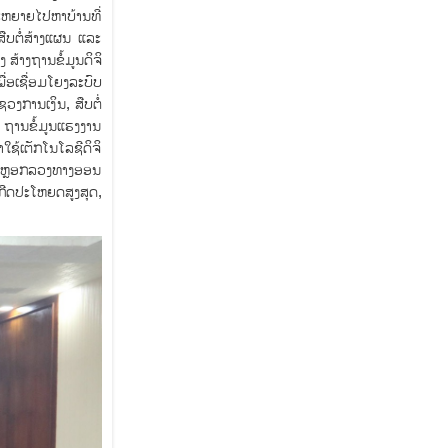
ະຫຍາຍໄປຫາບ້ານທີ່
ສືບຕໍ່ສ້າງແຜນ ແລະ
ສ້າງຖານຂໍ້ມູນດິຈິ
່ອເຊື່ອມໂຍງລະບົບ
ງການເງິນ, ສືບຕໍ່
, ຖານຂໍ້ມູນແຮງງານ
ຊ້ເຕັກໂນໂລຊີດິຈິ
ນການຫຼອກລວງທາງອອນ
ກີດປະໂຫຍດສູງສຸດ,