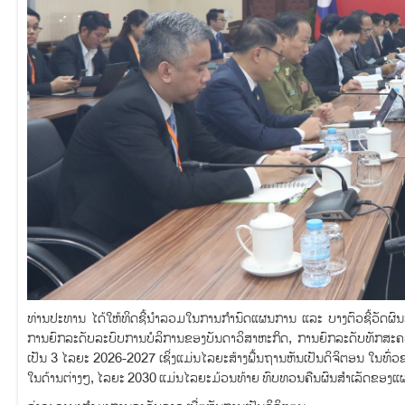
ທ່ານປະທານ ໄດ້ໃຫ້ທິດຊີ້ນຳລວມໃນການກຳນົດແຜນການ ແລະ ບາງຕົວຊີ້ວັດຜົນສຳ
ການຍົກລະດັບລະບົບການບໍລິການຂອງບັນດາວິສາຫະກິດ, ການຍົກລະດັບທັກສະຄວ
ເປັນ 3 ໄລຍະ 2026-2027 ເຊິ່ງແມ່ນໄລຍະສ້າງພື້ນຖານຫັນເປັນດິຈິຕອນ ໃ
ໃນດ້ານຕ່າງໆ, ໄລຍະ 2030 ແມ່ນໄລຍະມ້ວນທ້າຍ ທົບທວນຄືນຜົນສຳເລັດຂອງແຜນ