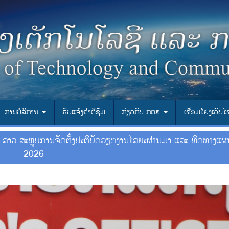
ການບໍລິການ
ຮັບແຈ້ງຄຳຕິຊົມ
ກ່ຽວກັບ ກຕສ
ເຊື່ອມ​ໂຍງ​ເວັບ​
 ລາວ ສະຫຼຸບການຈັດຕັ້ງປະຕິບັດວຽກງານໄລຍະຜ່ານມາ ແລະ ທິດທາງແຜ
2026