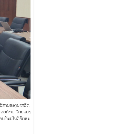
ໍລິການຂອງພາກລັດ,
ຮອບດ້ານ, ໂດຍແບ່ງ
ານຫັນເປັນດິຈິຕອນ