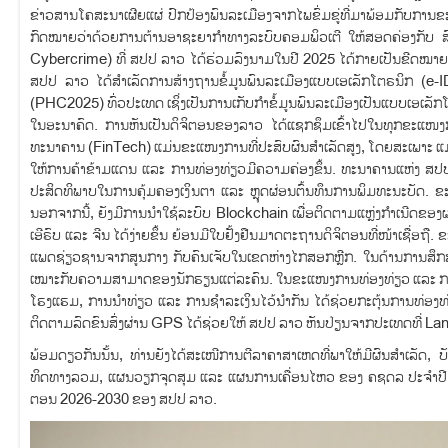
ຂ່າວສານໂຄສະນາເຜີຍແຜ່ ປົກປ້ອງພົນລະເມືອງຈາກໄພຂົ່ມຂູ່ທີ່ມາພ້ອມກັບກ
ກົດໝາຍວ່າດ້ວຍການຕ້ານອາຊະຍາກຳທາງລະບົບຄອມພິວເຕີ ໃຫ້ສອດຄ່ອງກັບ 
Cybercrime) ທີ່ ສປປ ລາວ ໄດ້ຮ່ວມລົງນາມໃນປີ 2025 ໄດ້ກາຍເປັນຂີດໝາຍສ
ສປປ ລາວ ໄດ້ສຳເລັດການສ້າງຖານຂໍ້ມູນພົນລະເມືອງແບບເອເລັກໂຕຣນິກ (e-ID) ເ
(PHC2025) ທົ່ວປະເທດ ເຊິ່ງເປັນການເກັບກໍາຂໍ້ມູນພົນລະເມືອງເປັນແບບເອເລ
ໃນອະນາຄົດ. ການຫັນເປັນດິຈິຕອນຂອງລາວ ໄດ້ແຊກຊຶມເຂົ້າໄປໃນທຸກຂະແໜງການທ
ທະນາຄານ (FinTech) ແມ່ນຂະແໜງການທີ່ປະສົບຜົນສຳເລັດສູງ, ໂດຍສະເພາະ 
ໃຫ້ການຄ້າຂ້າມແດນ ແລະ ການທ່ອງທ່ຽວມີຄວາມຄ່ອງຂຶ້ນ. ທະນາຄານແຫ່ງ ສປປ 
ປະສິດທິພາບໃນການຄຸ້ມຄອງເງິນຕາ ແລະ ຫຼຸດຜ່ອນຕົ້ນທຶນການພິມທະນະບັດ. ຂະ
ນອກຈາກນີ້, ຍັງມີການນຳໃຊ້ລະບົບ Blockchain ເພື່ອຕິດຕາມແຫຼ່ງກຳເນີດຂອງ
ເອີຣົບ ແລະ ຈີນ ໄດ້ງ່າຍຂຶ້ນ ຍ້ອນມີໃບຢັ້ງຢືນມາດຕະຖານດິຈິຕອນທີ່ໜ້າເຊື່ອ
ແພດຊ່ຽວຊານຈາກສູນກາງ ກັບຄົນເຈັບໃນເຂດຫ່າງໄກສອກຫຼີກ. ໃນດ້ານການສຶກສ
ເໝາະກັບຄວາມສາມາດຂອງນັກຮຽນແຕ່ລະຄົນ. ໃນຂະແໜງການທ່ອງທ່ຽວ ແລະ ການຂ
ໂຮງແຮມ, ການນຳທ່ຽວ ແລະ ການຊຳລະເງິນໄວ້ນຳກັນ ໄດ້ຊ່ວຍກະຕຸ້ນການທ່ອງທ່
ຕິດຕາມລົດຂົນສົ່ງຜ່ານ GPS ໄດ້ຊ່ວຍໃຫ້ ສປປ ລາວ ຫັນປ່ຽນຈາກປະເທດທີ່ La
ພ້ອມດຽວກັນນັ້ນ, ທ່ານຍັງໄດ້ສະເໜີການຕີລາຄາສາເຫດທີ່ພາໃຫ້ມີຜົນສຳເລັດ, ບ
ທິດທາງລວມ, ແຜນວຽກຈຸດສຸມ ແລະ ແຜນການເຄື່ອນໄຫວ ຂອງ ຄຊດລ ປະຈໍາປີ 2
ຕອນ 2026-2030 ຂອງ ສປປ ລາວ.