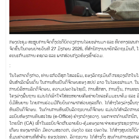
ກອງປະຊຸມ ສະຫຼຸບການຈັດຕັ້ງປະຕິບັດວຽກງານໄລຍະຜ່ານມາ ແລະ ທິດທາງແຜນກ
ຈັດຂຶ້ນໃນຕອນບ່າຍວັນທີ 27 ມັງກອນ 2026, ທີ່ສໍານັກງານນາຍົກລັດຖະມົນຕ
ຄະນະກຳມະການ ຄຊດລ ແລະ ພາກສ່ວນກ່ຽວຂ້ອງເຂົ້າຮ່ວມ.
:
ໃນໂອກາດດັ່ງກ່າວ, ​ທ່ານ ແກ້ວວີສຸກ ໂສລະພົມ, ຮອງລັດຖະມົນຕີ ກະຊວງເຕັກ
ຜົນສຳເລັດພົ້ນເດັ່ນ ໃນການຫັນເປັນດິຈິຕອນຂອງ ສປປ ລາວ ໃນໄລຍະຜ່ານມາ. ໃນດ້ານ
ການບໍລິຫານລັດດິຈິຕອນ, ຄວາມປອດໄພໄຊເບີ, ການສຶກສາ, ການເງິນ, ການທະນ
ໂຄງລ່າງພື້ນຖານ ແມ່ນໄດ້ເອົາໃຈໃສ່ຂະຫຍາຍເຄືອຂ່າຍໂທລະຄົມມະນາຄົມ ແລະ ອິນເຕ
ບໍ່ມີສັນຍານ ໂດຍການຮ່ວມມືກັບບັນດາພາກສ່ວນທຸລະກິດ. ໄດ້ສ້າງໂຄງລ່າງພື້ນຖາ
ຫັນເປັນດິຈິຕອນ. ໃນດ້ານການຫັນເປັນລັດຖະບານດິຈິຕອນ ແມ່ນໄດ້ສຳເລັດການ
ລະບົບຫ້ອງການທັນສະໄໝ (e-Office) ຢ່າງກວ້າງຂວາງ. ນອກຈາກດ້ານເຕັກນິກ, ການສ
ໂຕຣນິກ (CA) ເຂົ້າໃນລະບົບຈັດເກັບລາຍຮັບ-ຄຸ້ມຄອງລາຍຈ່າຍຂອງກະຊວງການເງ
ເດືອນ ຂອງພາກລັດ ມີຄວາມສະດວກ, ວ່ອງໄວ ແລະ ປອດໄພ. ໄດ້ສ້າງສູນປະຕິບ
ຂໍ້ມູນຂ່າວສານທີ່ສໍາຄັນ ຂອງປະເທດ. ລັດຖະບານ ໄດ້ສ້າງຕັ້ງ ສູນຕ້ານການ