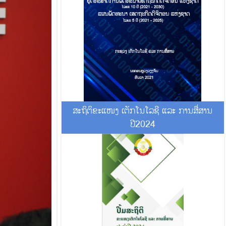
ສະຖິຕິຂະແໜງ ເຕັກໂນໂລຊີ ແລະ ການສື່ສານ
ປີ2024