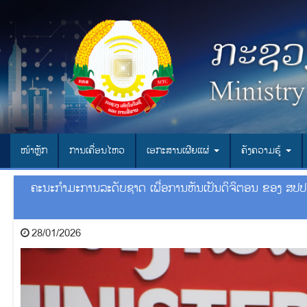
ໜ້າຫຼັກ
ການເຄື່ອນໄຫວ
ເອ​ກະ​ສານ​ເຜີຍ​ແຜ່
ຄັງຄວາມຮູ້
ຄະນະກຳມະການລະດັບຊາດ ເພື່ອການຫັນເປັນດິຈິຕອນ ຂອງ ສປປ
28/01/2026