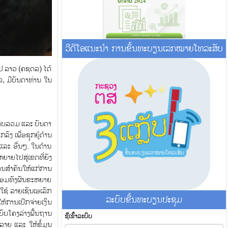
ວີດີໂອແນະນໍາ ການຂຶ້ນທະບຽນເລກໝາຍໂທລະສັບ
ປ ລາວ (ຄຊດລ) ໄດ້
, ມີບັນດາທ່ານ ໃນ
ພາບລວມ ແລະ ບັນດາ
ົງ ເພື່ອຊຸກຍູ້ດ້ານ
ລະ ອື່ນໆ. ໃນດ້ານ
ຍາຍໄປສູ່ເຂດທີ່ຍັງ
ຖານສຳຄັນໃຫ້ແກ່ການ
ພ້ອມທັງຜັນຂະຫຍາຍ
ໃຊ້ ລາຍເຊັນເອເລັກ
ລະ​ບົບ​ຂື້ນ​ທະ​ບຽນ​ປະ​ຊຸມ
້ການເບີກຈ່າຍເງິນ
ົບໂຄງລ່າງພື້ນຖານ
ຊື່​ເຂົ້າ​ລະ​ບົບ
າຍ ແລະ ໃຫ້ຂໍ້ມູນ