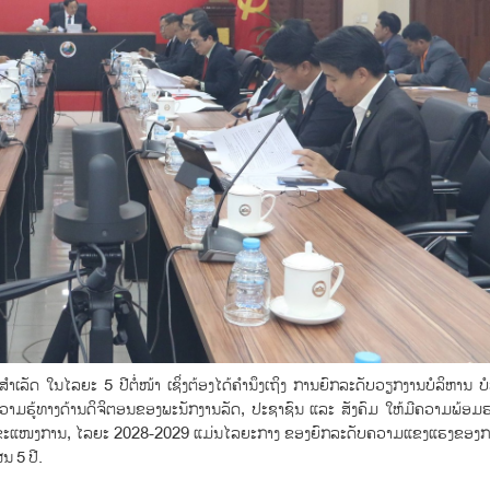
ເລັດ ໃນໄລຍະ 5 ປີຕໍ່ໜ້າ ເຊິ່ງຕ້ອງໄດ້ຄຳນຶງເຖິງ ການຍົກລະດັບວຽກງານບໍລິຫານ ບ
າມຮູ້ທາງດ້ານດິຈິຕອນຂອງພະນັກງານລັດ, ປະຊາຊົນ ແລະ ສັງຄົມ ໃຫ້ມີຄວາມພ້ອມ
ນທົ່ວຂະແໜງການ, ໄລຍະ 2028-2029 ແມ່ນໄລຍະກາງ ຂອງຍົກລະດັບຄວາມແຂງແຮງຂອງກ
 5 ປີ.