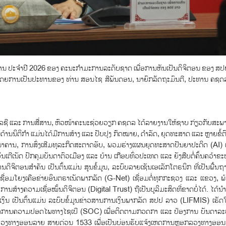
ານ ປະຈຳປີ 2026 ຂອງ ຄະນະກຳມະການລະດັບຊາດ ເພື່ອການຫັນເປັນດິຈິຕອນ ຂອງ ສປ
ີ, ໂດຍການເປັນປະທານຂອງ ທ່ານ ສອນໄຊ ສີພັນດອນ, ນາຍົກລັດຖະມົນຕີ, ປະທານ ຄຊດລ
ໂນໂລຊີ ແລະ ການສື່ສານ, ຫົວໜ້າຄະນະຊ່ວຍວຽກ ຄຊດລ ໄດ້ລາຍງານໃຫ້ຊາບ ກ່ຽວກັບສະ
ນິຕິກຳ ແມ່ນໄດ້ມີການສ້າງ ແລະ ປັບປຸງ ກົດໝາຍ, ດໍາລັດ, ຍຸດທະສາດ ແລະ ຫຼາຍຂໍ້ຕົກລ
າຄານ, ການສົ່ງເສີມທຸລະກິດສະຕາດອັບ, ພວມຮ່າງແຜນຍຸດທະສາດປັນຍາປະດິດ (AI) ແ
ີເນັດ ປົກຄຸມບັນດາຕົວເມືອງ ແລະ ບ້ານ ເກືອບທົ່ວປະເທດ ແລະ ຍັງສືບຕໍ່ຄົ້ນຄວ້າຂະຫ
ນດິຈິຕອນສຳຄັນ ເປັນຕົ້ນແມ່ນ ສູນຂໍ້ມູນ, ລະບົບລາຍເຊັນເອເລັກໂຕຣນິກ ທີ່ເປັນພື້ນ
ເຊື່ອມໂຍງເຄືອຂ່າຍອິນຕຣາເນັດພາກລັດ (G-Net) ເຊື່ອມຕໍ່ທຸກກະຊວງ ແລະ ແຂວງ, 
້າງຄວາມເຊື່ອໝັ້ນດິຈິຕອນ (Digital Trust) ຖືເປັນບູລິມະສິດທີ່ຂາດບໍ່ໄດ້. ໄດ້ນໍາ
ິນ ເປັນຕົ້ນແມ່ນ ລະບົບຂໍ້ມູນຂ່າວສານການເງິນພາກລັດ ສປປ ລາວ (LIFMIS) ເຮັດໃຫ
ັດການຄວາມປອດໄພທາງໄຊເບີ (SOC) ເພື່ອຕິດຕາມກວດກາ ແລະ ປ້ອງການ ບັນດາລະບ
ຫຼອກລວງທາງອອນລາຍ ສາຍດ່ວນ 1533 ເພື່ອເປັນບ່ອນຮັບແຈ້ງເຫດການຫຼອກລວງທາງອອນລ