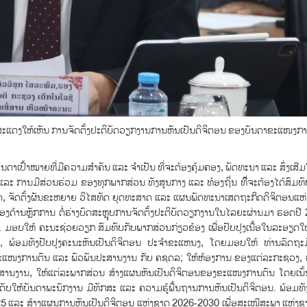
ະແດງໃຫ້ເຫັນ ການຈັດຕັ້ງປະຕິບັດວຽກງານການຫັນເປັນດິຈິຕອນ ຂອງບັນດາຂະແໜງການ ຢ
ດາເປົ້າໝາຍທີ່ມີຄວາມສຳຄັນ ແລະ ຈຳເປັນ ທີ່ຈະຕ້ອງຄຸ້ມຄອງ, ພັດທະນາ ແລະ ສົ່ງເສີມ
 ແລະ ການມີສ່ວນຮ່ວມ ຂອງທຸກພາກສ່ວນ ທັງສູນກາງ ແລະ ທ້ອງຖິ່ນ ທີິ່ຈະຕ້ອງໄດ້ສົມທ
ຊາດ, ຈັດຕັ້ງຜັນຂະຫຍາຍ ວິໄສທັດ ຍຸດທະສາດ ແລະ ແຜນພັດທະນາເສດຖະກິດດິຈິຕອນແຫ
ັບຮອງດ້ານຫຼັກການ ຕໍ່ຮ່າງບົດສະຫຼຸບການຈັດຕັ້ງປະຕິບັດວຽກງານໃນໄລຍະຜ່ານມາ ຮອດປ
ອບໃຫ້ ຄະນະຊ່ວຍວຽກ ສົມທົບກັບພາກສ່ວນກ່ຽວຂ້ອງ ເພື່ອປັບປຸງເນື້ອໃນລະອຽດໃຫ້
ນ, ພ້ອມທັງປັບປຸງຄະນະຫັນເປັນດິຈິຕອນ ປະຈຳຂະແຫນງ, ໂດຍມອບໃຫ້ ທ່ານລັດຖະ
 ໃນຂະແໜງການຕົນ ແລະ ພົວພັນປະສານງານ ກັບ ຄຊດລ; ໃຫ້ຫ້ອງການ ຂອງແຕ່ລະກະຊວງ,
ນງານ, ໃຫ້ແຕ່ລະພາກສ່ວນ ສ້າງແຜນຫັນເປັນດິຈິຕອນຂອງຂະແໜງການຕົນ ໂດຍເນັ້ນໜ
ະດັບໃຫ້ບັນດາພະນັກງານ ມີທັກສະ ແລະ ຄວາມຮູ້ພື້ນຖານການຫັນເປັນດິຈິຕອນ. ພ້ອມທ
25 ແລະ ສ້າງແຜນການຫັນເປັນດິຈິຕອນ ແຫ່ງຊາດ 2026-2030 ເພື່ອສະເໜີສະພາ ແຫ່ງ