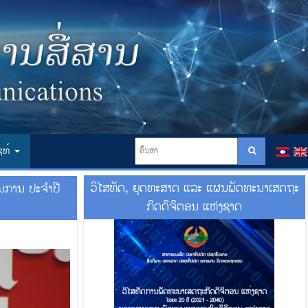
ໄຊທ໌
ວິໄສທັດ, ຍຸດທະສາດ ແລະ ແຜນພັດທະນາເສດຖະ
ນການ ປະຈຳປີ
ກິດດິຈິຕອນ ແຫ່ງຊາດ