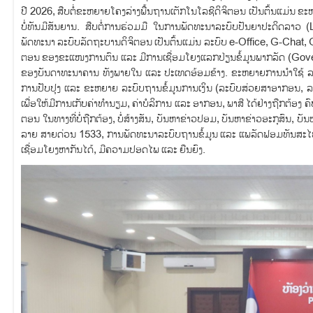
ປີ 2026, ສືບຕໍ່ຂະຫຍາຍໂຄງລ່າງພື້ນຖານເຕັກໂນໂລຊີດິຈິຕອນ ເປັນຕົ້ນແມ່ນ
ບໍ່ທັນມີສັນຍານ. ສືບຕໍ່ການຮ່ວມມື ໃນການພັດທະນາລະບົບປັນຍາປະດິດລາວ (La
ພັດທະນາ ລະບົບລັດຖະບານດິຈິຕອນ ເປັນຕົ້ນແມ່ນ ລະບົບ e-Office, G-Chat, G
ຕອນ ຂອງຂະແໜງການຕົນ ແລະ ມີການເຊື່ອມໂຍງແລກປ່ຽນຂໍ້ມູນພາກລັດ (Gover
ຂອງບັນດາທະນາຄານ ທັງພາຍໃນ ແລະ ປະເທດອ້ອມຂ້າງ. ຂະຫຍາຍການນໍາໃຊ້ ລະບົ
ການປັບປຸງ ແລະ ຂະຫຍາຍ ລະບົບຖານຂໍ້ມູນການເງິນ (ລະບົບສ່ວຍສາອາກອນ, ລະບົບ
ເພື່ອໃຫ້ມີການເກັບຄ່າທຳນຽມ, ຄ່າບໍລິການ ແລະ ອາກອນ, ພາສີ ໄດ້ຢ່າງຖືກຕ
ຕອນ ໃນທາງທີ່ບໍ່ຖືກຕ້ອງ, ບໍ່ສ້າງສັນ, ບັນຫາຂ່າວປອມ, ບັນຫາຂ່າວອະກຸສົນ, 
ລາຍ ສາຍດ່ວນ 1533, ການພັດທະນາລະບົບຖານຂໍ້ມູນ ແລະ ແພລັດຟອມທັນສະໄໝຕ
ເຊື່ອມໂຍງຫາກັນໄດ້, ມີຄວາມປອດໄພ ແລະ ຍືນຍົງ.