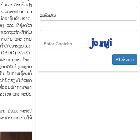
ບີ ແລະ ການປັບປຸງ
N Convention on
​ລະ​ຫັດ​ຜ່ານ
ມິດສາຊີບຂ້າມຊາດ.
ອງ ແລະ ທີ່ຢູ່ອາໄສ
ນາເສດຖະກິດ-ສັງຄົມ
ງການເງິນ ແລະ ການ
ເງິນໃນອາຊຽນ ເຮັດ
CBDC) ເພື່ອເພີ່ມ
ຍໃນຟາມຂະໜາດໃຫຍ່.
​ເຂົ້າ​ລະ​ບົບ
ົ່ງອອກໄປຍັງຕະຫຼາດ
ັນ ໃນການເຊື່ອມຕໍ່
ນະນຳບົດຮຽນໃຫ້ແທດ
ທີ່ລວມເອົາການຈອງ
ັນສະໄໝ ແລະ ລະບົບ
ນມາ, ພ້ອມທັງສະເໜີ
ຜນການຫັນເປັນດິຈິ