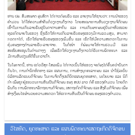
ທ່ານ ປອ. ສົມສະອາດ ອຸ່ນສີດາ ໄດ້ກ່າວຕ້ອນຮັບ ແລະ ລາຍງານໃຫ້ຊາບວ່າ: ການນໍາແຂວງ
ຄໍາມ່ວນ ໄດ້ໃຫ້ຄວາມສໍາຄັນຕໍ່ວຽກງານດັ່ງກ່າວ ໂດຍສະເພາະການຫັນວຽກງານຈິດິຕອນ
ເຂົ້າໃນການເກັບລາຍຮັບຢູ່ບັນດາດ່ານສາກົນ ແລະ ການເກັບອາກອນຢູ່ບັນດາຫົວໜ່ວຍ
ທຸລະກິດພາຍໃນແຂວງ ຊຶ່ງເຮັດໃຫ້ການເກັບລາຍຮັບຂອງແຂວງມີການລວມສູນ, ສາມາດ
ກວດກາໄດ້, ເຮັດໃຫ້ລາຍຮັບຂອງແຂວງເພີ່ມຂຶ້ນ ແລະ ເຮັດໃຫ້ມີຄວາມສະດວກໃນການ
ຄຸ້ມຄອງທາງດ້ານລາຍຮັບ-ລາຍຈ່າຍ. ໃນຕໍ່ໜ້າ ກໍພ້ອມຈະໃຫ້ການຮ່ວມມື ແລະ
ສະໜັບສະໜູນໃນດ້ານຕ່າງໆ ເພື່ອເຮັດໃຫ້ວຽກງານດັ່ງກ່າວໄດ້ຮັບການພັດທະນາ ແລະ
ມີການຫັນປ່ຽນທີ່ດີຂຶ້ນກວ່າເກົ່າ.
ໃນໂອກາດນີ້, ທ່ານ ແກ້ວວີສຸກ ໂສລະພົມ ໄດ້ກ່າວເນັ້ນໃຫ້ແຂວງ ຈະຕ້ອງໄດ້ຄົ້ນຄວ້າບັນດາ
ກົນໄກ, ການກຳນົດທິດທາງ ແລະ ແຜນການ, ການສ້າງບຸກຄະລາກອນ ແລະ ນຳໃຊ້ລະບົບ
ບໍລິຫານລັດແບບດິຈິຕອນ ໃນການຈັດຕັ້ງປະຕິບັດແຜນຍຸດທະສາດ, ນະໂຍບາຍ ແລະ ນິຕິ
ກຳ ເພື່ອຊຸກຍູ້ຂະບວນການຫັນເປັນດີຈິຕອນ ຂອງ ສປປ ລາວ ກໍຄື ແຂວງຄໍາມ່ວນ ໂດຍຕິດ
ພັນກັບ ການພັດທະນາລັດຖະບານດິຈິຕອນ, ເສດຖະກິດດິຈິຕອນ ແລະ ສັງຄົມດີຈິຕອນ ເພື່ອ
ສ້າງເງື່ອນໄຂອໍານວຍຄວາມສະດວກ ໃຫ້ແກ່ການຫັນເປັນດິຈິຕອນ ຂອງແຂວງຄໍາມ່ວນ.
ວິໄສທັດ, ຍຸດທະສາດ ແລະ ແຜນພັດທະນາເສດຖະກິດດິຈິຕອນ