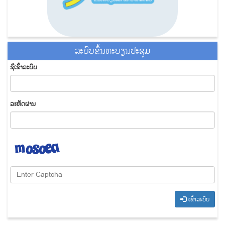
ລະ​ບົບ​ຂື້ນ​ທະ​ບຽນ​ປະ​ຊຸມ
ຊື່​ເຂົ້າ​ລະ​ບົບ
​ລະ​ຫັດ​ຜ່ານ
​ເຂົ້າ​ລະ​ບົບ