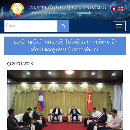
T
o
g
ຮອງລັດຖະມົນຕີ ກະຊວງເຕັກໂນໂລຊີ ແລະ ການສື່ສານ ລົງ
g
l
ເຄື່ອນໄຫວວຽກງານ ຢູ່ ແຂວງ ຄຳມ່ວນ
e
n
29/01/2026
a
v
i
g
a
t
i
o
n