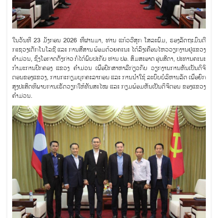
ໃນວັນທີ 23 ມັງກອນ 2026 ທີ່ຜ່ານມາ, ທ່ານ ແກ້ວວີສຸກ ໂສລະພົມ, ຮອງລັດຖະມົນຕີ
ກະຊວງເຕັກໂນໂລຊີ ແລະ ການສື່ສານ ພ້ອມດ້ວຍຄະນະ ໄດ້ລົງເຄື່ອນໄຫວວຽກງານຢູ່ແຂວງ
ຄຳມ່ວນ, ຊຶ່ງໂອກາດດັ່ງກ່າວ ກໍໄດ້ພົບປະກັບ ທ່ານ ປອ. ສົມສະອາດ ອຸ່ນສີດາ, ປະທານຄະນະ
ກຳມະການປົກຄອງ ແຂວງ ຄຳມ່ວນ ເພື່ອປຶກສາຫາລືກ່ຽວກັບ ວຽກງານການຫັນເປັນດິຈິ
ຕອນຂອງແຂວງ, ການກະກຽມບຸກຄະລາກອນ ແລະ ການນໍາໃຊ້ ລະບົບບໍລິຫານລັດ ເພື່ອຍົກ
ສູງປະສິດທິພາບການເຮັດວຽກໃຫ້ທັນສະໄໝ ແລະ ກຽມພ້ອມຫັນເປັນດິຈິຕອນ ຂອງແຂວງ
ຄໍາມ່ວນ.