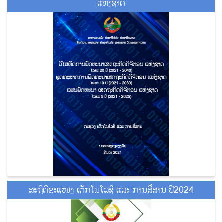
ແຫ່ງຊາດ
ສະຖິຕິຂະແໜງ ເຕັກໂນໂລຊີ ແລະ ການສື່ສານ ປີ2024