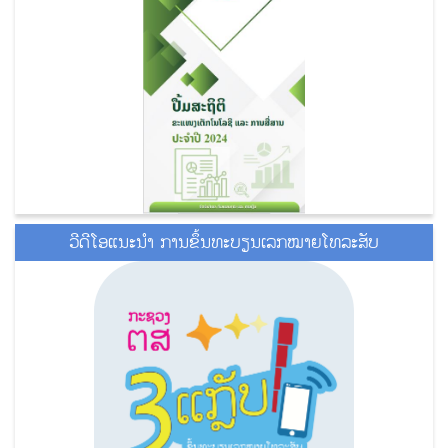
ວີດີໂອແນະນໍາ ການຂຶ້ນທະບຽນເລກໝາຍໂທລະສັບ