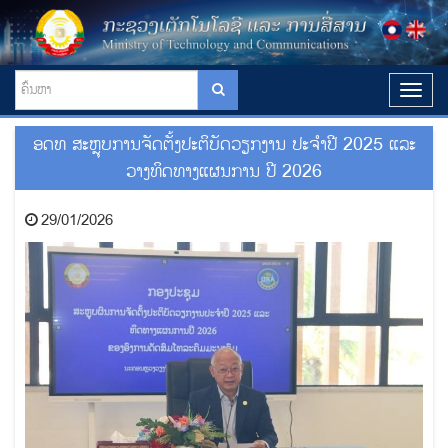
T
o
g
ອດທ ສະຫຼຸບການຈັດຕັ້ງປະຕິບັດວຽກງານ ປະຈຳປີ 2025 ແລະ
g
l
ວາງທິດທາງແຜນການ ປີ 2026
e
n
29/01/2026
a
v
i
g
a
t
i
o
n