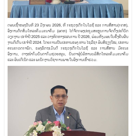
ຕອນເຊົ້າຂອງວັນທີ 23 ມັງກອນ 2026, ທີ່ ກະຊວງເຕັກໂນໂລຊີ ແລະ ການສື່ສານ(ກຕສ),
ອົງການດັດສົມໂທລະຄົມມະນາຄົມ (ອດທ) ໄດ້ຈັດກອງປະຊຸມສະຫຼຸບການຈັດຕັ້ງປະຕິບັດ
ວຽກງານ ປະຈຳປີ 2025 ແລະ ວາງທິດທາງແຜນການ ປີ 2026, ພ້ອມທັງມອບໃບຢັ້ງຢືນຜົນ
ງານດີເດັ່ນ ປະຈຳປີ 2024. ໂດຍການເປັນປະທານຂອງ ທ່ານ ໄຊລືຊາ ອິນສີຊຽງໃໝ່, ປະທານ
ຄະນະກວດກາພັກ, ຮອງລັດຖະມົນຕີ ກະຊວງເຕັກໂນໂລຊີ ແລະ ການສື່ສານ ມີຄະນະ
ອົງການ, ຕາງໜ້າກົມບັນດາກົມຊ່ວຍໜູນ, ບັນດາຜູ້ບໍລິຫານບລິສັດໂທລະຄົມມະນາຄົມ
ແລະ ອິນເຕີເນັດ ແລະ ພະນັກງານວິຊາການພາຍໃນອົງການເຂົ້າຮ່ວມ.