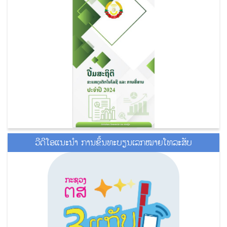
ວີດີໂອແນະນໍາ ການຂຶ້ນທະບຽນເລກໝາຍໂທລະສັບ