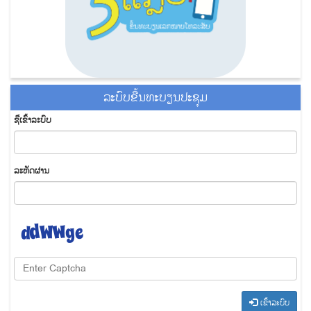
ລະ​ບົບ​ຂື້ນ​ທະ​ບຽນ​ປະ​ຊຸມ
ຊື່​ເຂົ້າ​ລະ​ບົບ
​ລະ​ຫັດ​ຜ່ານ
​ເຂົ້າ​ລະ​ບົບ