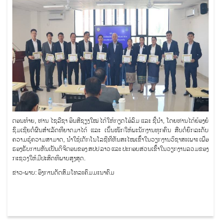
ຕອນທ້າຍ, ທ່ານ ໄຊລືຊາ ອິນສີຊຽງໃໝ່ ໄດ້ໃຫ້ກຽດໂອ້ລົມ ແລະ ຊີ້ນຳ, ໂດຍທ່ານໄດ້ຍ້ອງຍໍ
ຊົມເຊີຍຕໍ່ຜົນສຳເລັດທີ່ຍາດມາໄດ້ ແລະ ເນັ້ນໜັກໃຫ້ພະນັກງານທຸກຄົນ ສືບຕໍ່ຍົກລະດັບ
ຄວາມຮູ້ຄວາມສາມາດ, ນຳໃຊ້ເຕັກໂນໂລຊີທີ່ທັນສະໄໝເຂົ້າໃນວຽກງານວິຊາສະເພາະ ເພື່ອ
ຮອງຮັບການຫັນເປັນດິຈິຕອນຂອງ ສປປ ລາວ ແລະ ປະກອບສ່ວນເຂົ້າໃນວຽກງານລວມຂອງ
ກະຊວງໃຫ້ມີປະສິດທິພາບສູງສຸດ.
ຂ່າວ-ພາບ: ອົງການດັດສົມໂທລະຄົມມະນາຄົມ