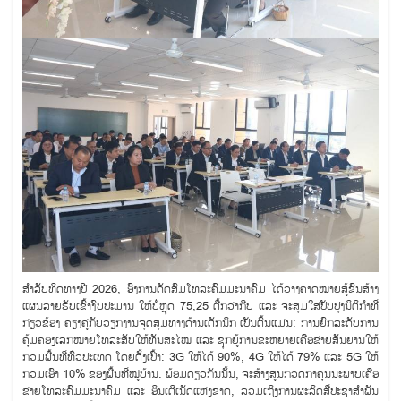
ສຳລັບທິດທາງປີ 2026, ອົງການດັດສົມໂທລະຄົມມະນາຄົມ ໄດ້ວາງຄາດໝາຍສູ້ຊົນສ້າງ
ແຜນລາຍຮັບເຂົ້າງົບປະມານ ໃຫ້ບໍ່ຫຼຸດ 75,25 ຕື້ກວ່າກີບ ແລະ ຈະສຸມໃສ່ປັບປຸງນິຕິກຳທີ່
ກ່ຽວຂ້ອງ ຄຽງຄູ່ກັບວຽກງານຈຸດສຸມທາງດ້ານເຕັກນິກ ເປັນຕົ້ນແມ່ນ: ການຍົກລະດັບການ
ຄຸ້ມຄອງເລກໝາຍໂທລະສັບໃຫ້ທັນສະໄໝ ແລະ ຊຸກຍູ້ການຂະຫຍາຍເຄືອຂ່າຍສັນຍານໃຫ້
ກວມພື້ນທີ່ທົ່ວປະເທດ ໂດຍຕັ້ງເປົ້າ: 3G ໃຫ້ໄດ້ 90%, 4G ໃຫ້ໄດ້ 79% ແລະ 5G ໃຫ້
ກວມເອົາ 10% ຂອງພື້ນທີ່ໝູ່ບ້ານ. ພ້ອມດຽວກັນນັ້ນ, ຈະສ້າງສູນກວດກາຄຸນນະພາບເຄືອ
ຂ່າຍໂທລະຄົມມະນາຄົມ ແລະ ອິນເຕີເນັດແຫ່ງຊາດ, ລວມເຖິງການຜະລິດສື່ປະຊາສຳພັນ