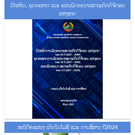
ວິໄສທັດ, ຍຸດທະສາດ ແລະ ແຜນພັດທະນາເສດຖະກິດດິຈິຕອນ
ແຫ່ງຊາດ
ສະຖິຕິຂະແໜງ ເຕັກໂນໂລຊີ ແລະ ການສື່ສານ ປີ2024