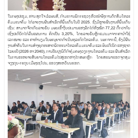
ໃນກອງປະຊຸມ, ທ່ານ ສຸດໃຈ ລໍລອນສີ, ກຳມະການພັກກະຊວງ ຫົວໜ້າອົງການດັດສົມໂທລະ
ຄົມມະນາຄົມ ໄດ້ລາຍງານຜົນສຳເລັດທີ່ພົ້ນເດັ່ນໃນປີ 2025. ຊຶ່ງມີຫຼາຍຜົນງານທີ່ພົ້ນເດັ່ນ
ເຊັ່ນ: ສາມາດຈັດເກັບລາຍຮັບ ມອບເຂົ້າງົບປະມານແຫ່ງລັດໄດ້ທັງໝົດ 77,22 ຕື້ກວ່າກີບ
ເຊິ່ງປະຕິບັດໄດ້ລື່ນແຜນການ ຄິດເປັນ 3,20%, ໂດຍລາຍຮັບຫຼັກແມ່ນມາຈາກຄ່ານຳໃຊ້
ເລກໝາຍ ແລະ ຄ່າທຳນຽມໃບອະນຸຍາດດຳເນີນທຸລະກິດໂທລະຄົມ. ນອກຈາກນີ້, ຍັງມີຜົນ
ງານສຳຄັນໃນການສ້າງຍຸດທະສາດພັດທະນາໂທລະຄົມມະນາຄົມ ແລະ ອິນເຕີເນັດ ແຫ່ງຊາດ
ໄລຍະປີ (2026 ຫາ 2040), ການປັບປຸງນິຕິກຳຄຸ້ມຄອງວຽກງານໂທລະຄົມ ແລະ ຜົນສຳເລັດ
ໃນການຂະຫຍາຍສັນຍານໂທລະຄົມໄປສູ່ເຂດຫ່າງໄກສອກຫຼີກ ໂດຍສະເພາະເຂດຈຸດສຸມ
ຈຽງຕູບ-ກະຕູບ ເມືອງເຊໂປນ, ແຂວງສະຫວັນນະເຂດ.