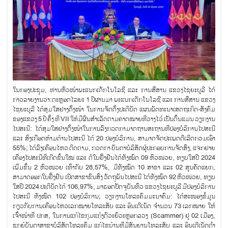
ໃນກອງປະຊຸມ, ທ່ານຫົວໜ້າພະແນກເຕັກໂນໂລຊີ ແລະ ການສື່ສານ ແຂວງໄຊຍະບູລີ ໄດ້
ກ່າວລາຍງານວ່າ:ຕະຫຼອດໄລຍະ 1 ປີຜ່ານມາ ພະແນກເຕັກໂນໂລຊີ ແລະ ການສື່ສານ ແຂວງ
ໄຊຍະບູລີ ໄດ້ສຸມໃສ່ຢ່າງຕັ້ງໜ້າ ໃນການຈັດຕັ້ງປະຕິບັດ ແຜນພັດທະນາເສດຖະກິດ-ສັງຄົມ
ຂອງແຂວງ 5 ປີ ຄັ້ງ ທີ VII ໃຫ້ມີຜົນສຳເລັດຕາມຄາດໝາຍທີ່ວາງໄວ້ ເປັນຕົ້ນແມ່ນ ວຽກງານ
ໄປສະນີ: ໄດ້ສຸມໃສ່ຢ່າງຕັ້ງໜ້າໃນການລົງກວດກາມາດຖານສະຖານທີ່ປ່ອງບໍລິການໄປສະນີ
ແລະ ສິ່ງເກືອດຫ້າມດ້ານໄປສະນີ ໄດ້ 20 ປ່ອງບໍລິການ, ສາມາດຈັດປະເພດດີເລີດກວມເອົາ
55%; ໄດ້ລົງເຄື່ອນໄຫວ ຕິດຕາມ, ກວດກາ ບັນດາບໍລິສັດຜູ້ປະກອບການຈັດສົ່ງ, ແຈກຢາຍ
ເຄື່ອງໄປສະນີທີ່ເກີດຂຶ້ນໃໝ່ ແລະ ຕໍ່ໃບຢັ້ງຢືນໄດ້ທັງໝົດ 09 ຫົວໜ່ວຍ, ທຽບໃສ່ປີ 2024
ເພີ່ມຂຶ້ນ 2 ຫົວໜ່ວຍ ເທົ່າກັບ 28,57%, ມີທັງໝົດ 10 ສາຂາ ແລະ 02 ສູນຄັດແຍກ,
ສາມາດອອກໃບຢັ້ງຢືນ ເປີດສາຂາຂົນສົ່ງ ວັດຖຸພັນໄປສະນີ ໄດ້ທັງໝົດ 92 ຫົວໜ່ວຍ, ທຽບ
ໃສ່ປີ 2024 ປະຕິບັດໄດ້ 106,97%, ມາຮອດປັດຈຸບັນທົ່ວ ແຂວງໄຊຍະບູລີ ມີປ່ອງບໍລິການ
ໄປສະນີ ທັງໝົດ 102 ປ່ອງບໍລິການ; ວຽກງານໂທລະຄົມມະນາຄົມ: ໄດ້ສະໜອງຂໍ້ມູນ
ກ່ຽວກັບການເຄື່ອນໄຫວເລກໝາຍໂທລະສັບ ແລະ ອິນເຕີເນັດ ຈໍານວນ 73 ເລກໝາຍ ໃຫ້
ເຈົ້າໜ້າທີ່ ປກສ, ໃນການແກ້ໄຂກຸ່ມແກ້ງຕົວະຍົວະຫຼອກລວງ (Scammer) ຢູ່ 02 ເມືອງ,
ຊຸກຍູ້ບັນດາສາຂາບໍລິສັດໂທລະຄົມ ແກ້ໄຂບ້ານທີ່ມີສັນຍານໂທລະສັບ ແລະ ອິນເຕີເນັດຕໍ່າ