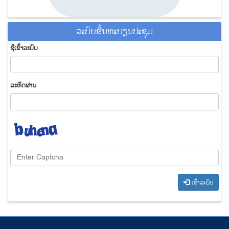
ລະ​ບົບ​ຂື້ນ​ທະ​ບຽນ​ປະ​ຊຸມ
ຊື່​ເຂົ້າ​ລະ​ບົບ
​ລະ​ຫັດ​ຜ່ານ
​ເຂົ້າ​ລະ​ບົບ