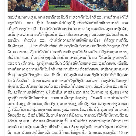
ຕອນທ້າຍກອງປະຊຸມ, ທ່ານ ຮອງລັດຖະມົນຕີ ກະຊວງເຕັກໂນໂລຊີ ແລະ ການສື່ສານ ໄດ້ໃຫ້
ກຽດໂອ້ລົມ ແລະ ຊີ້ນຳ ໂດຍທ່ານໄດ້ຍ້ອງຍໍຊົມເຊີຍຕໍ່ຜົນສຳເລັດທີ່ຍາດມາໄດ້ ແລະ
ເນັ້ນໜັກບາງດ້ານ ຄື: 1) ເອົາໃຈໃສ່ສຶກສາອົບຮົມການເມືອງ-ແນວຄິດຂອງສະມາຊິກພັກ,
ພະນັກງານ-ລັດຖະກອນໃຫ້ເຊື່ອມຊຶມ ແລະ ເປັນເອກະພາບສູງ ຕໍ່ແນວທາງແຜນນະໂຍບາຍ
ຂອງພັກ, ກໍາແໜ້ນ ແລະ ເຫັນໄດ້ຄວາມສໍາຄັນໜ້າທີ່ການເມືອງ ກໍຄືວຽກງານທີ່ຕົນ
ຮັບຜິດຊອບ, ມີການຝຶກຝົນຫຼໍ່ຫຼອມຕົນເອງຕິດພັນກັບການປະຕິບັດໜ້າທີ່ວຽກງານທີ່ໄດ້
ຮັບມອບໝາຍ; 2) ເອົາໃຈໃສ່ ຍົກລະດັບພະນັກງານໃຫ້ເປັນລະບົບ ມີທັງດ້ານຄຸນນະພາບ,
ປະລິມານ ແລະ ຄົ້ນຄວ້າສ້າງສູນຝຶກອົບຮົມຄວາມຮູ້ດ້ານດິຈິຕອນ ໃຫ້ພະນັກງານພາຍໃນ
ແຂວງ; 3) ຕິດຕາມ, ຊຸກຍູ້ ການປະຕິບັດ ນິຕິກຳ ເທິງກົດໝາຍ ແລະ ລຸ່ມກົດໝາຍ ເພື່ອຫັນ
ການຄຸ້ມຄອງ ວຽກງານເຕັກໂນໂລຊີ ແລະ ການ​ສື່​ສານ ດ້ວຍກົດໝາຍ ຢ່າງຮັດກຸມການແບ່ງ
ຂັ້ນຄຸ້ມຄອງຮີບປັບປຸງຄືນ. ພ້ອມ​ກັນ​ນັ້ນ, ກໍ​ຕ້ອງເຜີຍ​ແຜ່ ແລະ ບັງ​ຄັບ​ໃຊ້​ນິ​ຕິ​ກຳ​ທີ່​ມີ​ຢູ່​ແລ້ວ
ໃຫ້​ໄດ້​ຮັບ​ຜົນ​ດີ, ໂດຍສະເພາະ ແມ່ນການນຳໃຊ້ສື່ສັງຄົມອອນລາຍ ຕ້ອງນຳໃຊ້ໃນທາງທີ່
ສ້າງສັນ, ເປັນປະໂຫຍດຕໍ່ສ່ວນຕົວ ແລະ ສັງຄົມ ກໍຄືປະເທດຊາດ, ພ້ອມກັນຕ້ານ ແລະ ສະກັດ
ກັ້ນ ປະກົດການຫຍໍ້ທໍ້ຕ່າງໆ ຢູ່ໃນສັງຄົມ ຢ່າງເຂັ້ມງວດ ແລະ ທັນການ; 4) ຄຸ້ມຄອງ ແລະ
ຊຸກຍູ້ບັນດາບໍລິສັດໂທລະຄົມ ຂະຫຍາຍພື້ນຖານໂຄງລ່າງ ໂທລະຄົມມະນາຄົມ/ໄອຊີທີ
ຄວາມໄວສູງ, ທັນສະໄໝ, ທົ່ວເຖິງ, ຄຸນນະພາບສູງ, ໝັ້ນຄົງ, ປອດໄພ ສູ່ເຂດຫ່າງໄກສອກ
ຫຼີກ ເປັນຕົ້ນແມ່ນ ຄຸ້ມຄອງການຂຶ້ນທະບຽນເລກໝາຍໂທລະ ສັບມືຖື, ຄຸ້ມຄອງຄື້ນຄວາມຖີ່
ວິທະຍຸສື່ສານ, ສົ່ງເສີມໃຫ້ມີພື້ນຖານໂຄງລ່າງ ທີ່ມີຄວາມສາມາດນໍາໃຊ້ເຕັກນິກການສື່ສານ
ໄດ້ຫຼາຍຮູບແບບ, ສ້າງ ແລະ ພັດທະນາສູນຂໍ້ມູນ ເພື່ອໃຫ້ສາມາດສະໜອງການບໍລິການ ແກ່
ພາກລັດ-ເອກະຊົນ ແລະ ອື່ນໆ ທີ່ຈຳເປັນ; ແລະ 5) ຊຸກຍູ້ສົ່ງເສີມການນໍາໃຊ້ລະບົບບໍລິຫານ
ລັດ ແລະ ພັດທະນາບໍລິຫານລັດແບບດິຈິຕອນໃຫ້ຫຼາຍຂຶ້ນ ໂດຍສະເພາະຮອງຮັບ 45 ຕາ