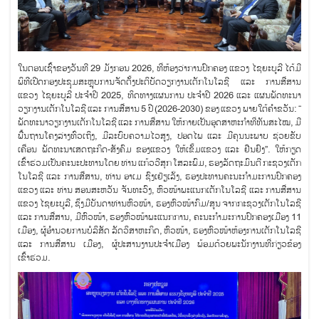
ໃນຕອນເຊົ້າຂອງວັນທີ 29 ມັງກອນ 2026, ທີ່ຫ້ອງວ່າການປົກຄອງ ແຂວງ ໄຊຍະບູລີ ໄດ້ມີ
ພິທີເປີດກອງປະຊຸມສະຫຼຸບການຈັດຕັ້ງປະຕິບັດວຽກງານເຕັກໂນໂລຊີ ແລະ ການສື່ສານ
ແຂວງ ໄຊຍະບູລີ ປະຈໍາປີ 2025, ທິດທາງແຜນການ ປະຈໍາປີ 2026 ແລະ ແຜນພັດທະນາ
ວຽກງານເຕັກໂນໂລຊີ ແລະ ການສື່ສານ 5 ປີ (2026-2030) ຂອງ ແຂວງ ພາຍໃຕ້ຄໍາຂວັນ: “
ພັດທະນາວຽກງານເຕັກໂນໂລຊີ ແລະ ການສື່ສານ ໃຫ້ກາຍເປັນອຸດສາຫະກຳທີ່ທັນສະໄໝ, ມີ
ພື້ນຖານໂຄງລ່າງທົ່ວເຖິງ, ມີລະບົບຄວາມໄວສູງ, ປອດໄພ ແລະ ມີຄຸນນະພາບ ຊ່ວຍຂັບ
ເຄື່ອນ ພັດທະນາເສດຖະກິດ-ສັງຄົມ ຂອງແຂວງ ໃຫ້ເຂັ້ມແຂວງ ແລະ ຢືນຢົງ”. ໃຫ້ກຽດ
ເຂົ້າຮ່ວມເປັນຄະນະປະທານໂດຍ ທ່ານ ແກ້ວວີສຸກ ໂສລະພົມ, ຮອງລັດຖະມົນຕີ ກະຊວງເຕັກ
ໂນໂລຊີ ແລະ ການສື່ສານ, ທ່ານ ອາເມ ຊົງເຢ້ຽເລັ່ງ, ຮອງປະທານຄະນະກຳມະການປົກຄອງ
ແຂວງ ແລະ ທ່ານ ສອນສະຫວັນ ຈັນທະວົງ, ຫົວໜ້າພະແນກເຕັກໂນໂລຊີ ແລະ ການສື່ສານ
ແຂວງ ໄຊຍະບູລີ, ຊຶ່ງມີບັນດາທ່ານຫົວໜ້າ, ຮອງຫົວໜ້າກົມ/ສູນ ຈາກກະຊວງເຕັກໂນໂລຊີ
ແລະ ການສື່ສານ, ມີຫົວໜ້າ, ຮອງຫົວໜ້າພະແນກການ, ຄະນະກຳມະການປົກຄອງເມືອງ 11
ເມືອງ, ຜູ້ອໍານວຍການບໍລິສັດ ລັດວິສາຫະກິດ, ຫົວໜ້າ, ຮອງຫົວໜ້າຫ້ອງການເຕັກໂນໂລຊີ
ແລະ ການສື່ສານ ເມືອງ, ຜູ້ປະສານງານປະຈຳເມືອງ ພ້ອມດ້ວຍພະນັກງານທີ່ກ່ຽວຂ້ອງ
ເຂົ້າຮ່ວມ.