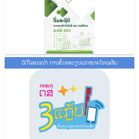
ວີດີໂອແນະນໍາ ການຂຶ້ນທະບຽນເລກໝາຍໂທລະສັບ