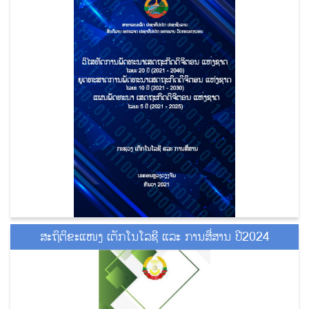
ສະຖິຕິຂະແໜງ ເຕັກໂນໂລຊີ ແລະ ການສື່ສານ ປີ2024