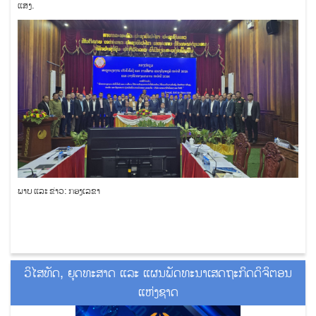
ແສງ.
ພາບ ແລະ ຂ່າວ: ກອງເລຂາ
ວິໄສທັດ, ຍຸດທະສາດ ແລະ ແຜນພັດທະນາເສດຖະກິດດິຈິຕອນ
ແຫ່ງຊາດ