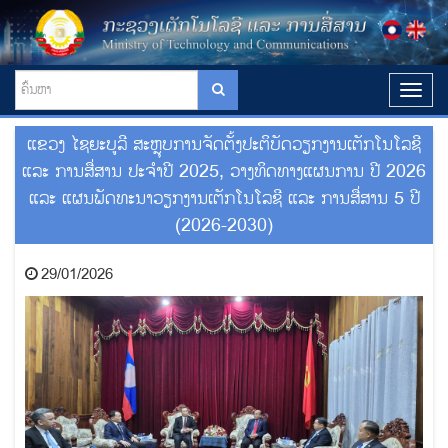
T
o
g
ແຂວງ ໄຊຍະບູລີ ສະຫຼຸບການຈັດຕັ້ງປະຕິບັດວຽກງານເຕັກໂນໂລຊີ
g
l
ແລະ ການສື່ສານ ປະຈໍາປີ 2025, ວາງທິດທາງແຜນການ ປີ 2026
e
ແລະ ແຜນພັດທະນາວຽກງານເຕັກໂນໂລຊີ ແລະ ການສື່ສານ 5 ປີ
n
(2026-2030)
a
v
i
29/01/2026
g
a
t
i
o
n