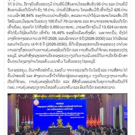
ໄດ້ 3 ບ້ານ, ປັດຈຸບັນທົ່ວແຂວງມີ ບ້ານທີ່ບໍ່ມີສັນຍານໂທລະສັບຍັງ 05 ບ້ານ ແລະ ບ້ານທີ່ມີ
ສັນຍານອິນເຕີເນັດຕໍ່າ ຍັງ 18 ບ້ານ, ບ້ານທີ່ມີສັນຍານ ໂທລະສັບມືຖື ເຂົ້າເຖິງມີ 425 ບ້ານ
ກວມເອົາ 98,84% ຂອງຈໍານວນບ້ານທັງໝົດ, ສະເລ່ຍການນໍາໃຊ້ເລກໝາຍໂທລະສັບມືຖື
ໃສ່ພົນລະເມືອງພາຍໃນແຂວງ 100 ຄົນຕໍ່ 79 ເລກໝາຍ ແລະ ສາມາດຂະຫຍາຍອິນເຕີເນັດ
ເຂົ້າເຮືອນ, ທຸລະກິດ ໄດ້ທັງໝົດ 3,850 ເລກໝາຍ, ມາຮອດປັດຈຸບັນມີ 13,624 ເລກໝາຍ
ທີ່ໄດ້ຊົມໃຊ້ອິນເຕີເນັດ ເທົ່າກັບ 16,49% ຂອງຄົວເຮືອນທັງໝົດ. ນອກຈາກນັ້ນ, ຍັງໄດ້
ວາງທິດທາງແຜນການ ປະຈໍາປີ 2026, ແຜນພັດທະນາ 5 ປີ (2026-2030) ແລະ ໄດ້ເຜີຍແຜ່
ແຜນດຳເນີນງານ ປະຈໍາ 5 ປີ (2026-2030), ຂໍ້ຕົກລົງຂອງປະທານປົກຄອງແຂວງ ວ່າດ້ວຍ
ການແຕ່ງຕັ້ງຄະນະກຳມະການຄຸ້ມຄອງອິນເຕີເນັດ ແລະ ການຫັນເປັນດິຈິຕອນ ຂອງແຂວງໄຊ
ຍະບູລີ, ຜ່ານຄຳສັ່ງຂອງປະທານປົກຄອງແຂວງ ກ່ຽວກັບການເພີ່ມທະວີໃນການປົກປັກຮັກສາ
ຟື້ນຖານໂຄງລ່າງດ້ານໂທລະຄົມມະນາຄົມ ໃນທົ່ວແຂວງ ໄຊຍະບູລີ.
ໃນກອງປະຊຸມ, ບັນດາຫົວໜ້າກົມ, ຮອງກົມ ຈາກກະຊວງເຕັກໂນໂລຊີ ແລະ ການສື່ສານ ໄດ້
ຂຶ້ນນໍາສະເໜີ ແລະ ສ້າງຄວາມເຂົ້າໃຈໃຫ້ແກ່ຜູ້ແທນກອງປະຊຸມ ກ່ຽວກັບວຽກງານການຫັນ
ເປັນດິຈິຕອນ, ການຄຸ້ມຄອງອິນເຕີເນັດ ແລະ ສື່ສັງຄົມອອນລາຍໃນຍຸກການຫັນເປັນດິຈິ
ຕອນ, ການຄຸ້ມຄອງວຽກງານໂທລະຄົມມະນາຄົມ ແລະ ອິນເຕີເນັດ ຂອງ ສປປ ລາວ.