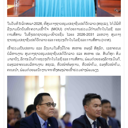
ໃນວັນທີ 5 ພຶດສະພາ 2026, ທີ່ສູນກາງຊາວໜຸ່ມປະຊາຊົນປະຕິວັດລາວ (ສຊປລ), ໄດ້ມີພິທີ
ລົງນາມບົດບັນທຶກຄວາມເຂົ້າໃຈ (MOU) ວ່າດ້ວຍການຮ່ວມມືດ້ານເຕັກໂນໂລຊີ ແລະ
ການສື່ສານ ໃນຂົງເຂດຊາວໜຸ່ມ-ເຍົາວະຊົນ ໄລຍະ 2026-2031 ລະຫວ່າງ ສູນກາງ
ຊາວໜຸ່ມປະຊາຊົນປະຕິວັດລາວ ແລະ ກະຊວງເຕັກໂນໂລຊີ ແລະ ການສື່ສານ (ກຕສ).
ເຂົ້າຮ່ວມເປັນປະທານ ແລະ ລົງນາມໃນຄັ້ງນີ້ໂດຍ ສະຫາຍ ທອງລີ ສີສຸລິດ, ເລຂາຄະນະ
ບໍລິຫານງານ ສູນກາງຊາວໜຸ່ມປະຊາຊົນປະຕິວັດລາວ ແລະ ສະຫາຍ ປອ. ສັນຕິສຸກ ສິມ
ມາລາວົງ, ລັດຖະມົນຕີ ກະຊວງເຕັກໂນໂລຊີ ແລະ ການສື່ສານ, ພ້ອມດ້ວຍຮອງລັດຖະມົນຕີ,
ຮອງເລຂາຄະນະບລິຫານງານ ສຊປລ, ຫົວໜ້າຫ້ອງການ, ຫົວໜ້າກົມ, ຮອງຫົວໜ້າກົມ,
ຄະນະນໍາ, ພ້ອມດ້ວຍພະນັກງານຈາກທັງສອງຝ່າຍເຂົ້າຮ່ວມຢ່າງພ້ອມພຽງ.