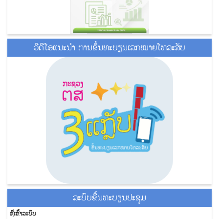
ວີດີໂອແນະນໍາ ການຂຶ້ນທະບຽນເລກໝາຍໂທລະສັບ
ລະ​ບົບ​ຂື້ນ​ທະ​ບຽນ​ປະ​ຊຸມ
ຊື່​ເຂົ້າ​ລະ​ບົບ