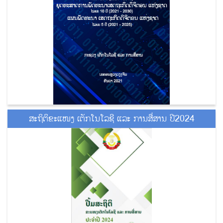
ສະຖິຕິຂະແໜງ ເຕັກໂນໂລຊີ ແລະ ການສື່ສານ ປີ2024