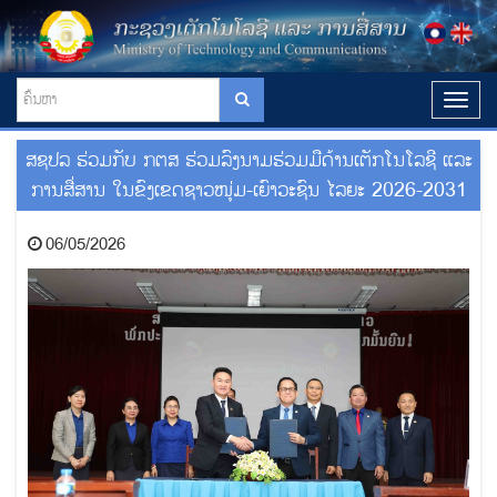
T
o
g
ສຊປລ ຮ່ວມກັບ ກຕສ ຮ່ວມລົງນາມຮ່ວມມືດ້ານເຕັກໂນໂລຊີ ແລະ
g
l
ການສື່ສານ ໃນຂົງເຂດຊາວໜຸ່ມ-ເຍົາວະຊົນ ໄລຍະ 2026-2031
e
n
06/05/2026
a
v
i
g
a
t
i
o
n