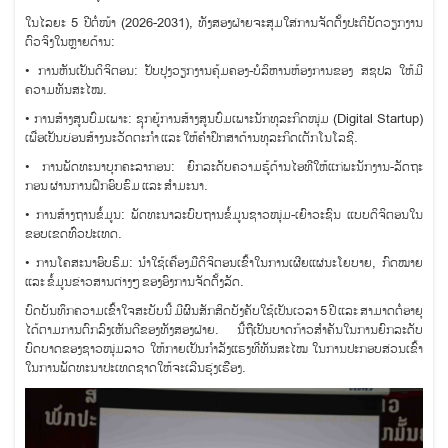
ໃນໄລຍະ 5 ປີຕໍ່ໜ້າ (2026-2031), ທັງສອງຝ່າຍຈະສຸມໃສ່ການຈັດຕັ້ງປະຕິບັດວຽກງານ
ຕົວຈິງໃນຫຼາຍດ້ານ:
• ການຫັນເປັນດິຈິຕອນ: ປັບປຸງວຽກງານຄຸ້ມຄອງ-ບໍລິຫານຫ້ອງການຂອງ ສຊປລ ໃຫ້ມີ
ຄວາມທັນສະໄໝ.
• ການສ້າງສູນບົ່ມເພາະ: ຊຸກຍູ້ການສ້າງສູນບົ່ມເພາະນັກທຸລະກິດໜຸ່ມ (Digital Startup)
ເພື່ອເປັນບ່ອນສ້າງນະວັດຕະກຳ ແລະ ໃຫ້ຄຳປຶກສາດ້ານທຸລະກິດເຕັກໂນໂລຊີ.
• ການພັດທະນາບຸກຄະລາກອນ: ຍົກລະດັບຄວາມຮູ້ດ້ານໄອທີໃຫ້ແກ່ພະນັກງານ-ລັດຖະ
ກອນ ຜ່ານການຝຶກອົບຮົມ ແລະ ສຳມະນາ.
• ການສ້າງຖານຂໍ້ມູນ: ພັດທະນາລະບົບຖານຂໍ້ມູນຊາວໜຸ່ມ-ເຍົາວະຊົນ ແບບດິຈິຕອນໃນ
ຂອບເຂດທົ່ວປະເທດ.
• ການໂຄສະນາອົບຮົມ: ນຳໃຊ້ເຄື່ອງມືດິຈິຕອນເຂົ້າໃນການເຜີຍແຜ່ນະໂຍບາຍ, ກົດໝາຍ
ແລະ ຂໍ້ມູນຂ່າວສານຕ່າງໆ ຂອງອົງການຈັດຕັ້ງລັດ.
ບົດບັນທຶກຄວາມເຂົ້າໃຈສະບັບນີ້ ມີຜົນສັກສິດບັງຄັບໃຊ້ເປັນເວລາ 5 ປີ ແລະ ສາມາດຕໍ່ອາຍຸ
ໄດ້ຕາມການຕົກລົງເຫັນດີຂອງທັງສອງຝ່າຍ. ນີ້ຖືເປັນບາດກ້າວສຳຄັນໃນການຍົກລະດັບ
ບົດບາດຂອງຊາວໜຸ່ມລາວ ໃຫ້ກາຍເປັນກຳລັງແຮງທີ່ທັນສະໄໝ ໃນການປະກອບສ່ວນເຂົ້າ
ໃນການພັດທະນາປະເທດຊາດໃຫ້ຈະເລີນຮຸ່ງເຮືອງ.