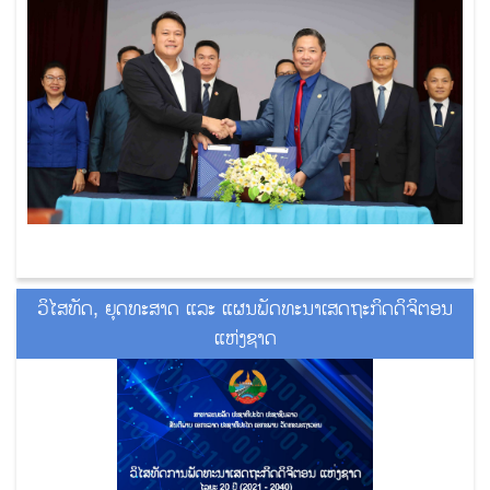
ວິໄສທັດ, ຍຸດທະສາດ ແລະ ແຜນພັດທະນາເສດຖະກິດດິຈິຕອນ
ແຫ່ງຊາດ