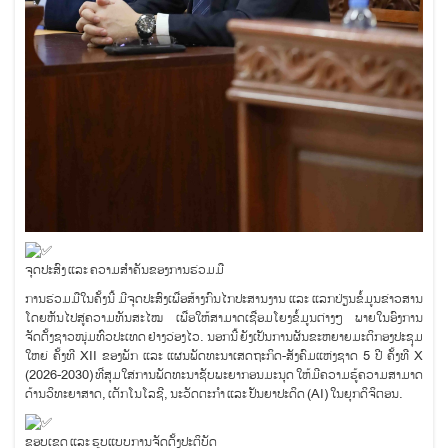
ຈຸດປະສົງ ແລະ ຄວາມສຳຄັນຂອງການຮ່ວມມື
ການຮ່ວມມືໃນຄັ້ງນີ້ ມີຈຸດປະສົງເພື່ອສ້າງກົນໄກປະສານງານ ແລະ ແລກປ່ຽນຂໍ້ມູນຂ່າວສານ
ໂດຍຫັນໄປສູ່ຄວາມທັນສະໄໝ ເພື່ອໃຫ້ສາມາດເຊື່ອມໂຍງຂໍ້ມູນຕ່າງໆ ພາຍໃນອົງການ
ຈັດຕັ້ງຊາວໜຸ່ມທົ່ວປະເທດ ຢ່າງວ່ອງໄວ. ນອກນີ້ ຍັງເປັນການຜັນຂະຫຍາຍມະຕິກອງປະຊຸມ
ໃຫຍ່ ຄັ້ງທີ XII ຂອງພັກ ແລະ ແຜນພັດທະນາເສດຖະກິດ-ສັງຄົມແຫ່ງຊາດ 5 ປີ ຄັ້ງທີ X
(2026-2030) ທີ່ສຸມໃສ່ການພັດທະນາຊັບພະຍາກອນມະນຸດ ໃຫ້ມີຄວາມຮູ້ຄວາມສາມາດ
ດ້ານວິທະຍາສາດ, ເຕັກໂນໂລຊີ, ນະວັດຕະກຳ ແລະ ປັນຍາປະດິດ (AI) ໃນຍຸກດິຈິຕອນ.
ຂອບເຂດ ແລະ ຮູບແບບການຈັດຕັ້ງປະຕິບັດ