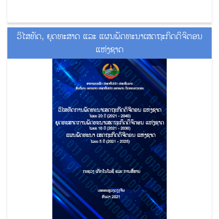
ວິໄສທັດ, ຍຸດທະສາດ ແລະ ແຜນພັດທະນາເສດຖະກິດດິຈິຕອນ
ແຫ່ງຊາດ