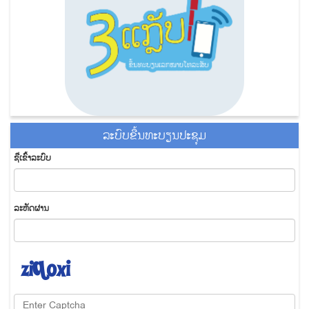
ລະ​ບົບ​ຂື້ນ​ທະ​ບຽນ​ປະ​ຊຸມ
ຊື່​ເຂົ້າ​ລະ​ບົບ
​ລະ​ຫັດ​ຜ່ານ