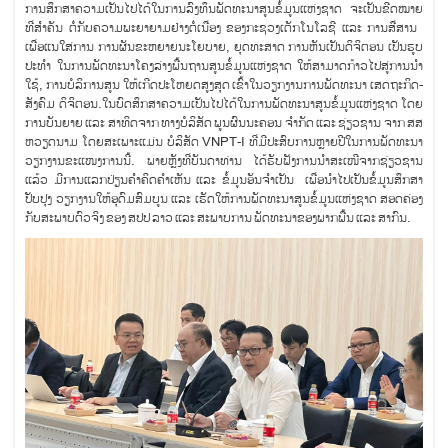
ການສຶກສາຄວາມເປັນໄປໄດ້ໃນການລົງທຶນພັດທະນາສູນຂໍ້ມູນແຫ່ງຊາດ ຈະເປັນ​ຂີດ​ໝາຍ
ທີ່​ສຳ​ຄັນ ​ຕໍ່ກັບ​ຄວາມ​ພະ​ຍາ​ຍາມ​ຢ່າງ​ຕໍ່​ເນື່ອງ ​ຂອງ​ກະຊວງເຕັກໂນໂລຊີ ແລະ ການສື່ສານ ​
ເພື່ອແນໃສ່ການ​ ການຜັນຂະຫຍາຍນະໂຍບາຍ, ຍຸດທະສາດ ການຫັນເປັນດິຈິຕອນ ເປັນຮູບ
ປະທໍາ ໃນການພັດທະນາໂຄງລ່າງພື້ນຖານສູນຂໍ້ມູນແຫ່ງຊາດ ໃຫ້ສາມາດກ້າວໄປສູ່ການນໍາ
ໃຊ້, ການບໍລິການສູນ ໃຫ້ເກີດປະໂຫຍດສູງສຸດ ເຂົ້າໃນວຽກງານການພັດທະນາ ເສດຖະກິດ-
ສັງຄົມ ດິຈິຕອນ.ໃນບົດສຶກສາຄວາມເປັນໄປໄດ້ໃນການພັດທະນາສູນຂໍ້ມູນແຫ່ງຊາດ ໂດຍ
ການບັນຍາຍ ແລະ ສາທິດຈາກ ທາງບໍລິສັດ ພູນຜົນນະຄອນ ຈໍາກັດ ແລະ ຊ່ຽວຊານ ຈາກ ສສ
ຫວຽດນາມ ໂດຍສະເພາະແມ່ນ ບໍລິສັດ VNPT-I ທີ່ມີປະສົບການຫຼາຍປີໃນການພັດທະນາ
ວຽກງານຂະແໜງການນີ້. ພາຍຫຼັງທີ່ບັນດາທ່ານ ໄດ້ຮັບຟັງການນໍາສະເໜີຈາກຊ່ຽວຊານ
ແລ້ວ ມີການແລກປ່ຽນຄໍາຄິດຄໍາເຫັນ ແລະ ຂໍ້ມູນອັນຈໍາເປັນ ເພື່ອນໍາໄປເປັນຂໍ້ມູນສຶກສາ
ປັບປຸງ ວຽກງານໃຫ້ອຸດົມສົມບູນ ແລະ ເຮັດໃຫ້ການພັດທະນາສູນຂໍ້ມູນແຫ່ງຊາດ ສອດຄ່ອງ
ກັບສະພາບຕົວຈິງ ຂອງ ສປປ ລາວ ແລະ ສະພາບການ ພັດທະນາຂອງພາກພື້ນ ແລະ ສາກົນ.