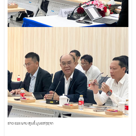
ຂ່າວ ແລະ ພາບ ສູນຂໍ້ມູນແຫ່ງຊາດ