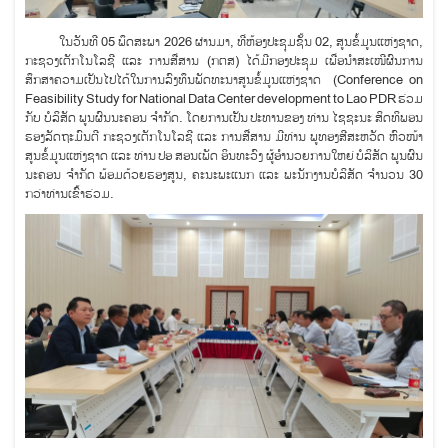
ໃນວັນທີ 05 ພຶດສະພາ 2026 ຜ່ານມາ, ທີ່ຫ້ອງປະຊຸມຊັ້ນ 02, ສູນຂໍ້ມູນແຫ່ງຊາດ,
ກະຊວງເຕັກໂນໂລຊີ ແລະ ການສື່ສານ (ກຕສ) ໄດ້ມີກອງປະຊຸມ ເພື່ອນຳສະເໜີຜົນການ
ສຶກສາຄວາມເປັນໄປໄດ້ໃນການລົງທຶນພັດທະນາສູນຂໍ້ມູນແຫ່ງຊາດ (
Conference
on
Feasibility Study for National Data Center development to Lao PDR ຮ່ວມ
ກັບ ບໍລິສັດ ພູນຜົນນະຄອນ ຈໍາກັດ. ໂດຍການເປັນ ປະທານຂອງ ທ່ານ ໄຊຊະນະ ສິດທິພອນ
ຮອງລັດຖະມົນຕີ ກະຊວງເຕັກໂນໂລຊີ ແລະ ການສື່ສານ ມີທ່ານ ພູທອງສີສະຫວັດ ຫົວໜ້າ
ສູນຂໍ້ມູນແຫ່ງຊາດ ແລະ ທ່ານ ປອ ສອນເພັດ ອິນທະວົງ ຜູ້ອຳນວຍການໃຫຍ່ ບໍລິສັດ ພູນຜົນ
ນະຄອນ ຈໍາກັດ ພ້ອມດ້ວຍຮອງສູນ, ຄະນະພະແນກ ແລະ ພະນັກງານບໍລິສັດ ຈຳນວນ 30
ກວ່າທ່ານເຂົ້າຮ່ວມ.