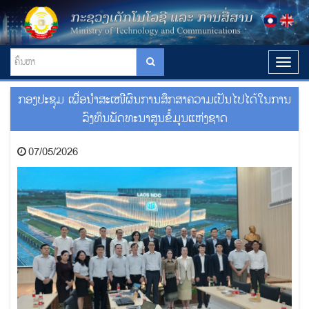
T
o
g
ກອງປະຊຸມ ເພື່ອນຳສະເໜີຜົນການສຶກສາຄວາມເປັນໄປໄດ້ໃນການ
g
l
ລົງທຶນພັດທະນາສູນຂໍ້ມູນແຫ່ງຊາດ
e
n
07/05/2026
a
v
i
g
a
t
i
o
n