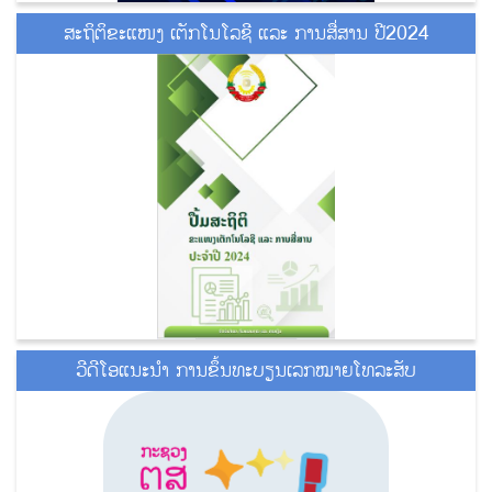
ສະຖິຕິຂະແໜງ ເຕັກໂນໂລຊີ ແລະ ການສື່ສານ ປີ2024
ວີດີໂອແນະນໍາ ການຂຶ້ນທະບຽນເລກໝາຍໂທລະສັບ