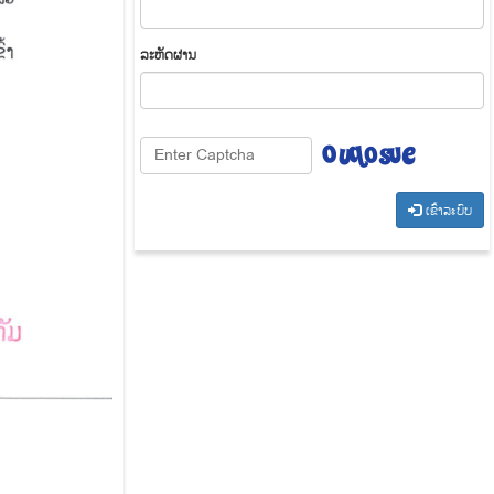
​ລະ​ຫັດ​ຜ່ານ
​ເຂົ້າ​ລະ​ບົບ