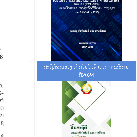
ສະຖິຕິຂະແໜງ ເຕັກໂນໂລຊີ ແລະ ການສື່ສານ
ປີ2024