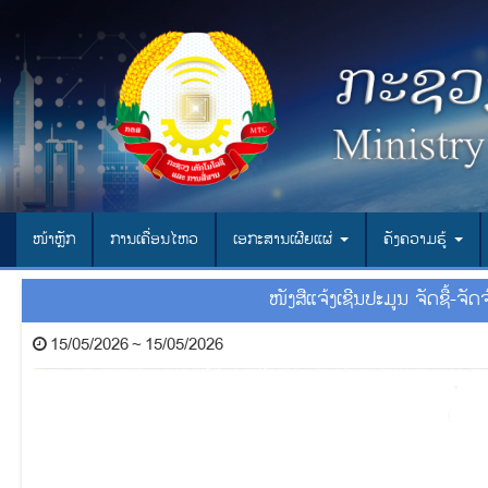
ໜ້າຫຼັກ
ການເຄື່ອນໄຫວ
ເອ​ກະ​ສານ​ເຜີຍ​ແຜ່
ຄັງຄວາມຮູ້
ໜັງສືແຈ້ງເຊີນປະມູນ ຈັດຊື້-
15/05/2026 ~ 15/05/2026