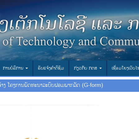
ການບໍລິການ
ຮັບແຈ້ງຄຳຕິຊົມ
ກ່ຽວກັບ ກຕສ
ເຊື່ອມ​ໂຍງ​ເວັບ​
ຈັດຈ້າງ ໂຄງການພັດທະນາລະບົບຟອມພາກລັດ (G-form)