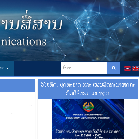
ໄຊທ໌
ວິໄສທັດ, ຍຸດທະສາດ ແລະ ແຜນພັດທະນາເສດຖະ
ກິດດິຈິຕອນ ແຫ່ງຊາດ