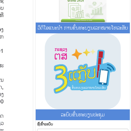
ວີດີໂອແນະນໍາ ການຂຶ້ນທະບຽນເລກໝາຍໂທລະສັບ
ລະ​ບົບ​ຂື້ນ​ທະ​ບຽນ​ປະ​ຊຸມ
ຊື່​ເຂົ້າ​ລະ​ບົບ