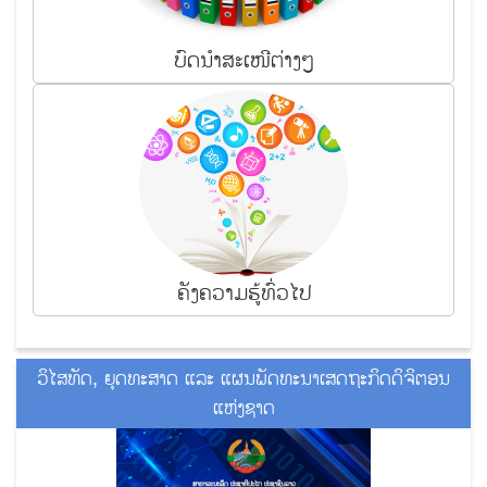
ບົດ​ນຳ​ສະ​ເໜີ​ຕ່າງ​ໆ
ຄັງ​ຄວາມ​ຮູ້ທົ່ວ​ໄປ
ວິໄສທັດ, ຍຸດທະສາດ ແລະ ແຜນພັດທະນາເສດຖະກິດດິຈິຕອນ
ແຫ່ງຊາດ