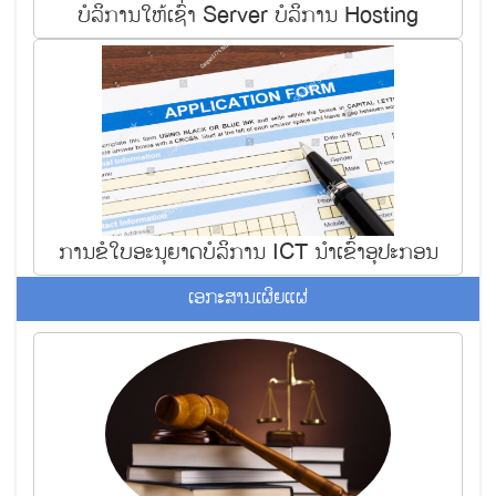
ບໍ​ລິ​ການ​ໃຫ້​ເຊົ່າ Server ບໍ​ລິ​ການ​ Hosting
ການຂໍ​ໃບ​ອະ​ນຸຍາດ​ບໍ​ລິ​ການ ICT ນຳ​ເຂົ້າ​ອຸ​ປະ​ກອນ
ເອ​ກະ​ສານ​ເຜິຍ​ແຜ່