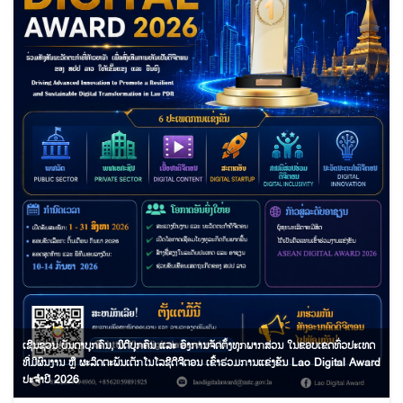
ເຊີນຊວນ ບັນດາບຸກຄົນ, ນິຕິບຸກຄົນ ແລະ ອົງການຈັດຕັ້ງທຸກພາກສ່ວນ ໃນຂອບເຂດທົ່ວປະເທດ
ທີ່ມີຜົນງານ ຫຼື ຜະລິດຕະພັນເຕັກໂນໂລຊີດີຈີຕອນ ເຂົ້າຮ່ວມການແຂ່ງຂັນ Lao Digital Award
ປະຈຳປີ 2026