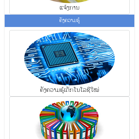
ແຈ້ງ​ການ
​ຄັງ​ຄວາມ​ຮູ້
ຄັງ​ຄວາມ​ຮູ້ເຕັກ​ໂນ​ໂລ​ຊີໃໝ່