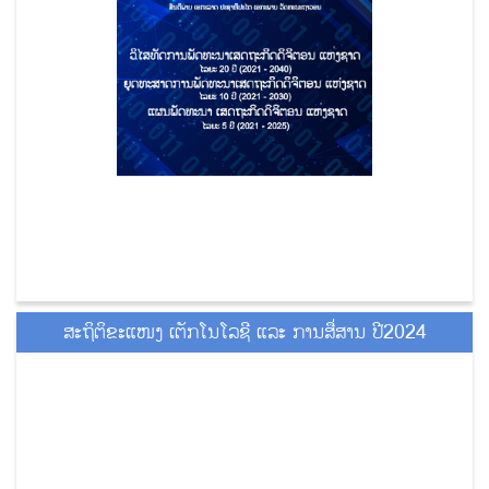
ສະຖິຕິຂະແໜງ ເຕັກໂນໂລຊີ ແລະ ການສື່ສານ ປີ2024