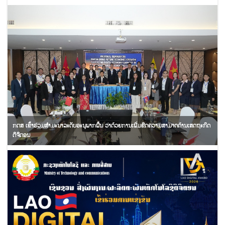
ກຕສ ເຂົ້າຮ່ວມສໍາມະນາລະດັບອະນຸພາກພື້ນ ວ່າດ້ວຍການເພີ່ມຂີດຄວາມສາມາດດ້ານເສດຖະກິດ
ດິຈິຕອນ