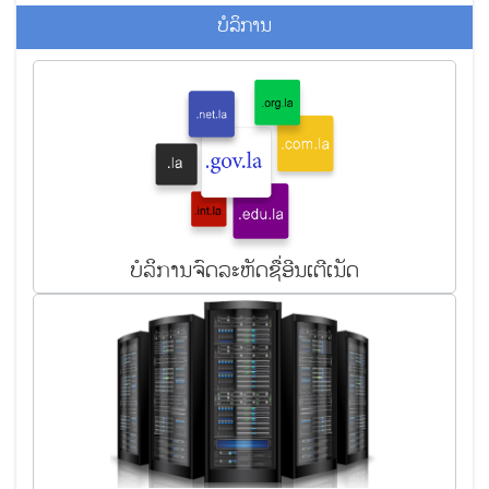
ບໍ​ລິ​ການ
ບ​ໍ​ລິ​ການ​ຈົດ​ລະ​ຫັດ​ຊື່ອີນເຕີ​ເນັດ