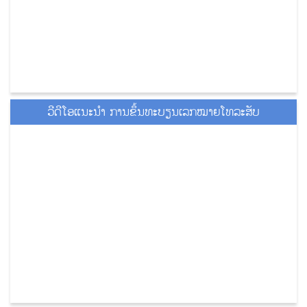
ວີດີໂອແນະນໍາ ການຂຶ້ນທະບຽນເລກໝາຍໂທລະສັບ