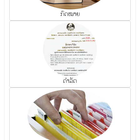
ກົດ​ໝາຍ
ດຳ​ລັດ