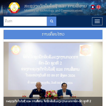
T
o
g
ການ​ເຄື່ອ​ນໄ​ຫວ
g
l
e
n
a
v
i
g
a
t
i
o
n
ກະຊວງເຕັກໂນໂລຊີ ແລະ ການສື່ສານ ຈັດຝຶກອົບຮົມວຽກງານກວດກາພັກ-ລັດ ຊຸດທີ 2