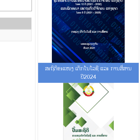
ສະຖິຕິຂະແໜງ ເຕັກໂນໂລຊີ ແລະ ການສື່ສານ
ປີ2024