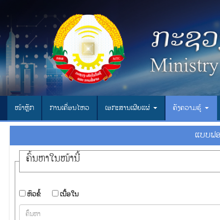
ໜ້າຫຼັກ
ການເຄື່ອນໄຫວ
ເອ​ກະ​ສານ​ເຜີຍ​ແຜ່
ຄັງຄວາມຮູ້
ແບບຟອ
ຄົ້ນ​ຫາ​ໃນ​ໜ້ານີ້
​ຫົວ​ຂໍ້
​ເນື້ອ​ໃນ