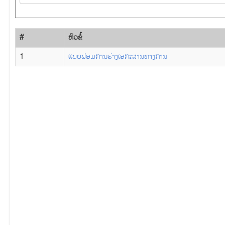
#
​ຫົວ​ຂໍ້
1
ແບບຟອມການຮ່າງເອກະສານທາງການ