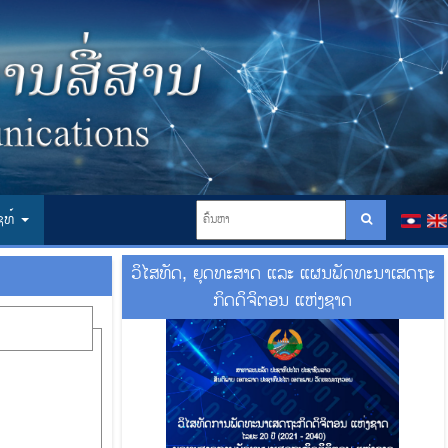
ໄຊທ໌
ວິໄສທັດ, ຍຸດທະສາດ ແລະ ແຜນພັດທະນາເສດຖະ
ກິດດິຈິຕອນ ແຫ່ງຊາດ