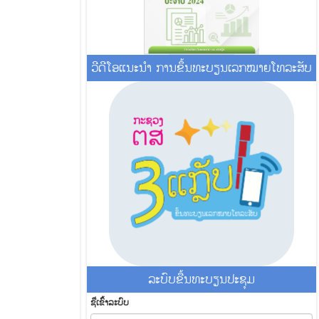
ວີດີໂອແນະນໍາ ການຂຶ້ນທະບຽນເລກໝາຍໂທລະສັບ
ລະ​ບົບ​ຂື້ນ​ທະ​ບຽນ​ປະ​ຊຸມ
ຊື່​ເຂົ້າ​ລະ​ບົບ