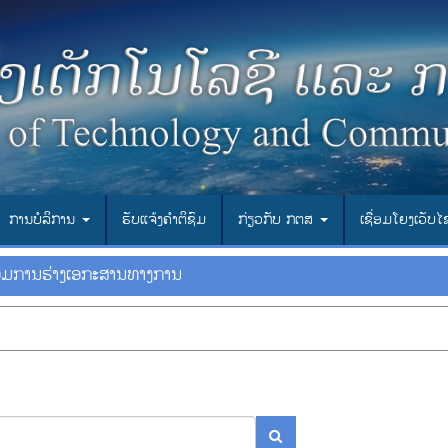
ການບໍລິການ
ຮັບແຈ້ງຄຳຕິຊົມ
ກ່ຽວກັບ ກຕສ
ເຊື່ອມ​ໂຍງ​ເວັບ​
ມການຮ່າງເອກະສານທາງການ