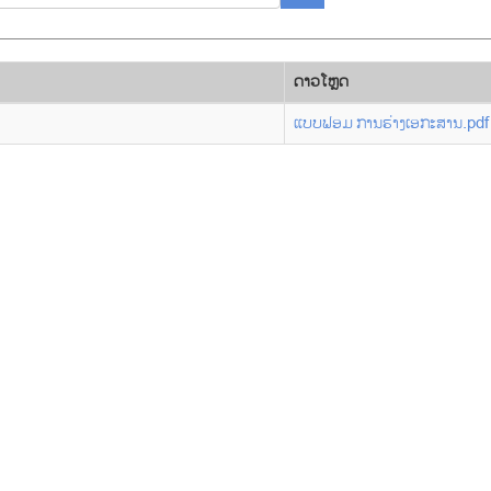
ດາວ​ໂຫຼດ
ແບບຟອມ ການຮ່າງເອກະສານ.pdf