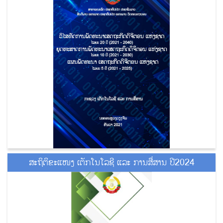
ສະຖິຕິຂະແໜງ ເຕັກໂນໂລຊີ ແລະ ການສື່ສານ ປີ2024