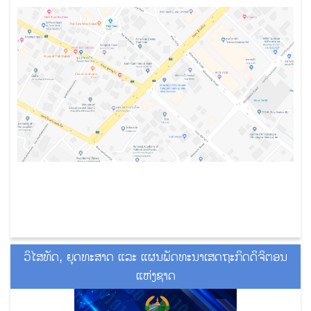
ວິໄສທັດ, ຍຸດທະສາດ ແລະ ແຜນພັດທະນາເສດຖະກິດດິຈິຕອນ
ແຫ່ງຊາດ