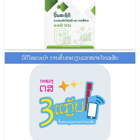
ວີດີໂອແນະນໍາ ການຂຶ້ນທະບຽນເລກໝາຍໂທລະສັບ