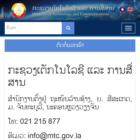
T
o
g
ຕິດຕໍ່ພວກເຮົາ
g
l
e
n
ກະຊວງເຕັກໂນໂລຊີ ແລະ ການສື່
a
v
ສານ
i
g
a
ສໍານັກງານຕັ້ງຢູ່ ຖະໜົນລ້ານຊ້າງ, ບ. ສີສະເກດ,
t
ມ. ຈັນທະບູລີ, ນະຄອນຫຼວງວຽງຈັນ
i
o
n
ໂທ: 021 215 877
ອີເມວ: info@mtc.gov.la