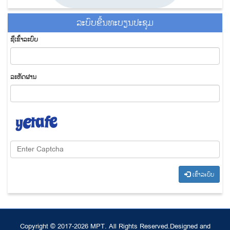
ລະ​ບົບ​ຂື້ນ​ທະ​ບຽນ​ປະ​ຊຸມ
ຊື່​ເຂົ້າ​ລະ​ບົບ
​ລະ​ຫັດ​ຜ່ານ
​ເຂົ້າ​ລະ​ບົບ
Copyright © 2017-2026 MPT. All Rights Reserved.
Designed and