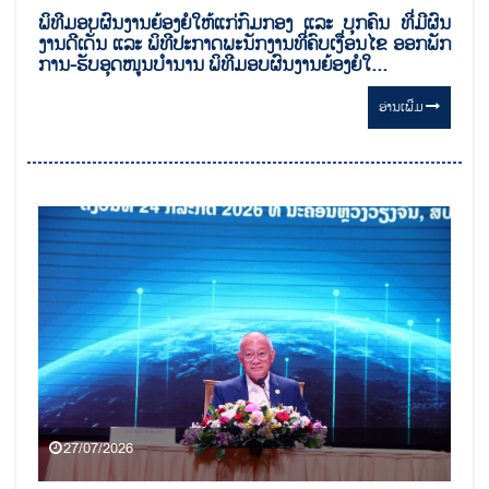
ພິທີມອບຜົນງານຍ້ອງຍໍໃຫ້ແກ່ກົມກອງ ແລະ ບຸກຄົນ ທີ່ມີຜົນ
ງານດີເດັ່ນ ແລະ ພິທີປະກາດພະນັກງານທີ່ຄົບເງື່ອນໄຂ ອອກພັກ
ການ-ຮັບອຸດໜູນບຳນານ ພິທີມອບຜົນງານຍ້ອງຍໍໃ...
ອ່ານ​ເພີ່ມ
27/07/2026