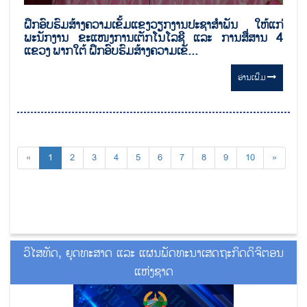
ຝຶກອົບຮົມສ້າງຄວາມເຂັ້ມແຂງວຽກງານປະຊາສໍາພັນ ໃຫ້ແກ່
ພະນັກງານ ຂະແໜງການເຕັກໂນໂລຊີ ແລະ ການສື່ສານ 4
ແຂວງ ພາກໃຕ້ ຝຶກອົບຮົມສ້າງຄວາມເຂັ...
ອ່ານ​ເພີ່ມ
«
1
2
3
4
5
6
7
8
9
10
»
ວິໄສທັດ, ຍຸດທະສາດ ແລະ ແຜນພັດທະນາເສດຖະກິດດິຈິຕອນ
ແຫ່ງຊາດ