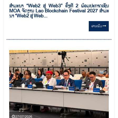
ສຳມະນາ “Web2 ສູ່ Web3” ຄັ້ງທີ 2 ພ້ອມປະກາດເຊັນ
MOA ຈັດງານ Lao Blockchain Festival 2027 ສຳມະ
ນາ “Web2 ສູ່ Web...
ອ່ານ​ເພີ່ມ
27/07/2026