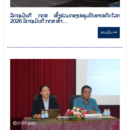
ລັດຖະມົນຕີ ກຕສ ເຂົ້າຮ່ວມກອງປະຊຸມປັນຍາປະດິດໂລກ
2026 ລັດຖະມົນຕີ ກຕສ ເຂົ້າ...
ອ່ານ​ເພີ່ມ
27/07/2026