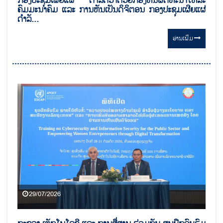
ກອງປະຊຸມເຜີຍແຜ່ ດຳລັດວ່າດ້ວຍກອງທຶນພັດທະນາໂທລະ
ຄົມມະນາຄົມ ແລະ ການຫັນເປັນດິຈິຕອນ ກອງປະຊຸມເຜີຍແຜ່
ດຳລັ...
ອ່ານ​ເພີ່ມ
29/07/2026