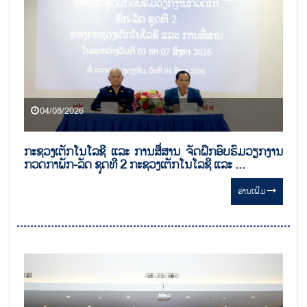
04/08/2026
ກະຊວງເຕັກໂນໂລຊີ ແລະ ການສື່ສານ ຈັດຝຶກອົບຮົມວຽກງານ
ກວດກາພັກ-ລັດ ຊຸດທີ 2 ກະຊວງເຕັກໂນໂລຊີ ແລະ ...
ອ່ານ​ເພີ່ມ