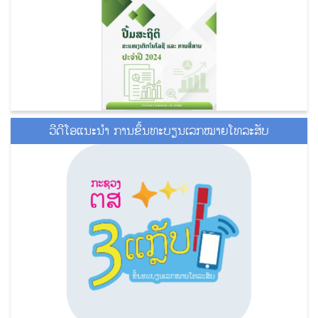
ວີດີໂອແນະນໍາ ການຂຶ້ນທະບຽນເລກໝາຍໂທລະສັບ