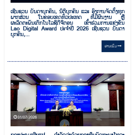
ເຊີນຊວນ ບັນດາບຸກຄົນ, ນິຕິບຸກຄົນ ແລະ ອົງການຈັດຕັ້ງທຸກ
ພາກສ່ວນ ໃນຂອບເຂດທົ່ວປະເທດ ທີ່ມີຜົນງານ ຫຼື
ຜະລິດຕະພັນເຕັກໂນໂລຊີດີຈີຕອນ ເຂົ້າຮ່ວມການແຂ່ງຂັນ
Lao Digital Award ປະຈຳປີ 2026 ເຊີນຊວນ ບັນດາ
ບຸກຄົນ,...
ອ່ານ​ເພີ່ມ
31/07/2026