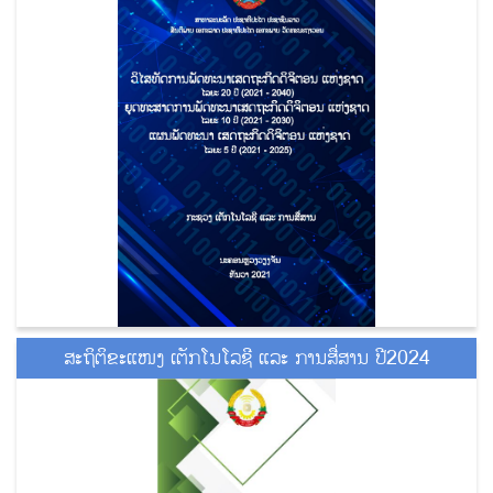
ສະຖິຕິຂະແໜງ ເຕັກໂນໂລຊີ ແລະ ການສື່ສານ ປີ2024