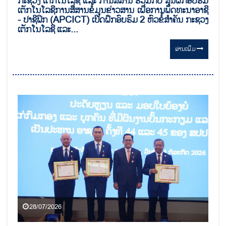
ກະຊວງ ເຕັກໂນໂລຊີ ແລະ ການສື່ສານ ຮ່ວມກັບ ສູນຝຶກອົບຮົມ
ເຕັກໂນໂລຊີການສື່ສານຂໍ້ມູນຂ່າວສານ ເພື່ອການພັດທະນາອາຊີ
- ປາຊີຟິກ (APCICT) ເປີດຝຶກອົບຮົມ 2 ຫົວຂໍ້ສຳຄັນ ກະຊວງ
ເຕັກໂນໂລຊີ ແລະ...
ອ່ານ​ເພີ່ມ
28/07/2026