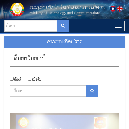
T
o
g
ຂ່າວການ​ເຄື່ອນ​ໄຫວ
g
l
e
ຄົ້ນ​ຫາ​ໃນ​ໜ້ານີ້
n
a
v
i
​ຫົວ​ຂໍ້
​ເນື້ອ​ໃນ
g
a
t
i
o
n