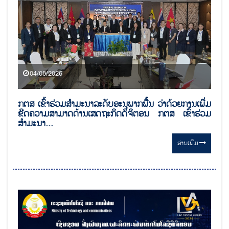
04/08/2026
ກຕສ ເຂົ້າຮ່ວມສໍາມະນາລະດັບອະນຸພາກພື້ນ ວ່າດ້ວຍການເພີ່ມ
ຂີດຄວາມສາມາດດ້ານເສດຖະກິດດິຈິຕອນ ກຕສ ເຂົ້າຮ່ວມ
ສໍາມະນາ...
ອ່ານ​ເພີ່ມ