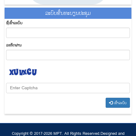
ລະ​ບົບ​ຂື້ນ​ທະ​ບຽນ​ປະ​ຊຸມ
ຊື່​ເຂົ້າ​ລະ​ບົບ
​ລະ​ຫັດ​ຜ່ານ
​ເຂົ້າ​ລະ​ບົບ
Copyright © 2017-2026 MPT. All Rights Reserved.
Designed and