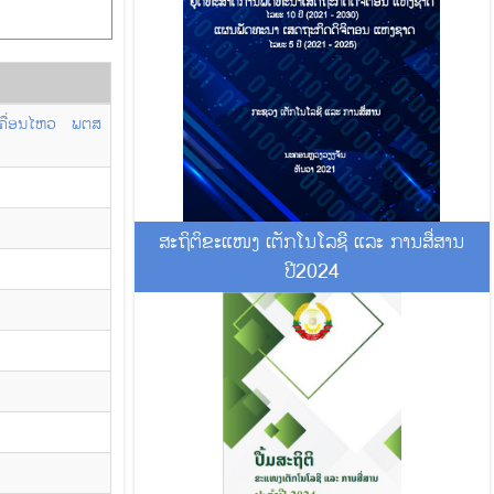
ນເຄື່ອນໄຫວ ພຕສ
ສະຖິຕິຂະແໜງ ເຕັກໂນໂລຊີ ແລະ ການສື່ສານ
ປີ2024