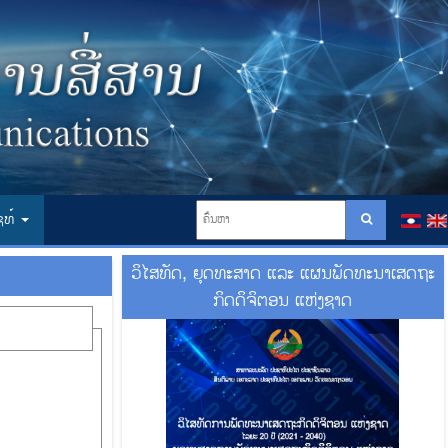
ໄຊທ໌
ວິໄສທັດ, ຍຸດທະສາດ ແລະ ແຜນພັດທະນາເສດຖະ
ກິດດິຈິຕອນ ແຫ່ງຊາດ