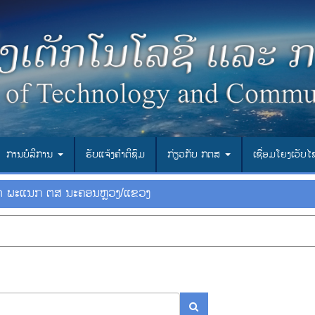
ການບໍລິການ
ຮັບແຈ້ງຄຳຕິຊົມ
ກ່ຽວກັບ ກຕສ
ເຊື່ອມ​ໂຍງ​ເວັບ​
ບາດ ພະແນກ ຕສ ນະຄອນຫຼວງ/ແຂວງ