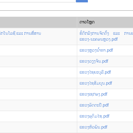
ດາວ​ໂຫຼດ
ຕັກໂນໂລຊີ ແລະ ການສື່ສານ
ຂໍ້ຕົກລົງການຈັດຕັ້ງ ແລະ ກາ
ແຂວງ-ນະຄອນຫຼວງ.pdf
ແຂວງຫຼວງ​ນ້ຳ​ທາ.pdf
ແຂວງວຽງ​ຈັນ.pdf
ແຂວງ​ໄຊ​ຍະ​ບູ​ລີ.pdf
ແຂວງ​ໄຊ​ສົມ​ບູນ.pdf
ແຂວງ​ເຊກອງ.pdf
ແຂວງ​ອັດ​ຕະ​ປື.pdf
ແຂວງ​ອຸ​ດົມ​ໄຊ.pdf
ແຂວງ​ຫົວ​ພັນ.pdf