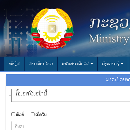
ໜ້າຫຼັກ
ການເຄື່ອນໄຫວ
ເອ​ກະ​ສານ​ເຜີຍ​ແຜ່
ຄັງຄວາມຮູ້
ພາ​ລະ​ບົດ​
ຄົ້ນ​ຫາ​ໃນ​ໜ້ານີ້
​ຫົວ​ຂໍ້
​ເນື້ອ​ໃນ