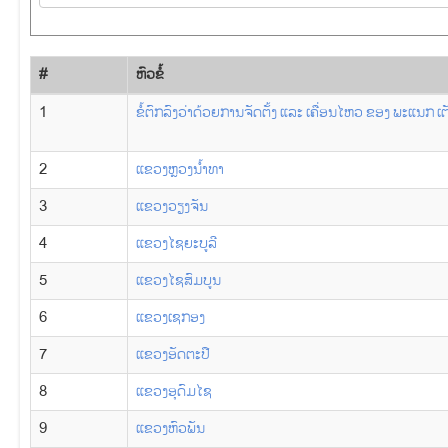
#
​ຫົວ​ຂໍ້
1
ຂໍ້ຕົກລົງວ່າດ້ວຍການຈັດຕັ້ງ ແລະ ເຄື່ອນໄຫວ ຂອງ ພະແນກ ເ
2
ແຂວງຫຼວງ​ນ້ຳ​ທາ
3
ແຂວງວຽງ​ຈັນ
4
ແຂວງ​ໄຊ​ຍະ​ບູ​ລີ
5
ແຂວງ​ໄຊ​ສົມ​ບູນ
6
ແຂວງ​ເຊກອງ
7
ແຂວງ​ອັດ​ຕະ​ປື
8
ແຂວງ​ອຸ​ດົມ​ໄຊ
9
ແຂວງ​ຫົວ​ພັນ