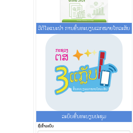
ວີດີໂອແນະນໍາ ການຂຶ້ນທະບຽນເລກໝາຍໂທລະສັບ
ລະ​ບົບ​ຂື້ນ​ທະ​ບຽນ​ປະ​ຊຸມ
ຊື່​ເຂົ້າ​ລະ​ບົບ