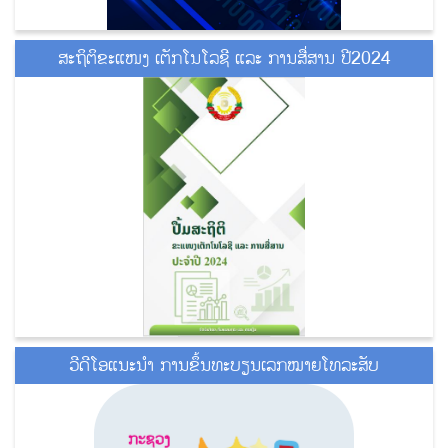
ສະຖິຕິຂະແໜງ ເຕັກໂນໂລຊີ ແລະ ການສື່ສານ ປີ2024
ວີດີໂອແນະນໍາ ການຂຶ້ນທະບຽນເລກໝາຍໂທລະສັບ