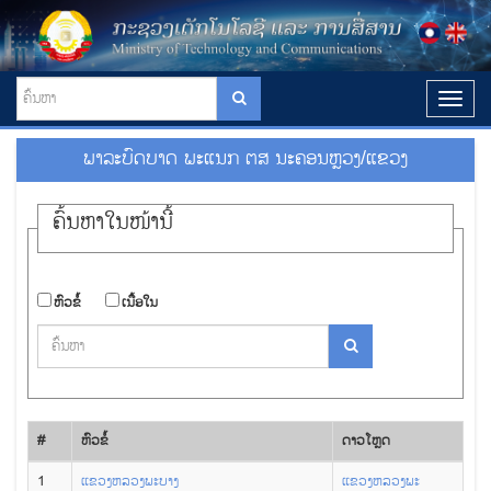
T
o
g
ພາ​ລະ​ບົດ​ບາດ ພະແນກ ຕສ ນະຄອນຫຼວງ/ແຂວງ
g
l
e
ຄົ້ນ​ຫາ​ໃນ​ໜ້ານີ້
n
a
v
i
​ຫົວ​ຂໍ້
​ເນື້ອ​ໃນ
g
a
t
i
o
n
#
​ຫົວ​ຂໍ້
ດາວ​ໂຫຼດ
1
ແຂວງ​ຫລວງ​ພະ​ບາງ
ແຂວງ​ຫລວງ​ພະ​