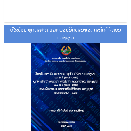
ວິໄສທັດ, ຍຸດທະສາດ ແລະ ແຜນພັດທະນາເສດຖະກິດດິຈິຕອນ
ແຫ່ງຊາດ