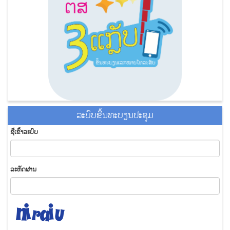
ລະ​ບົບ​ຂື້ນ​ທະ​ບຽນ​ປະ​ຊຸມ
ຊື່​ເຂົ້າ​ລະ​ບົບ
​ລະ​ຫັດ​ຜ່ານ