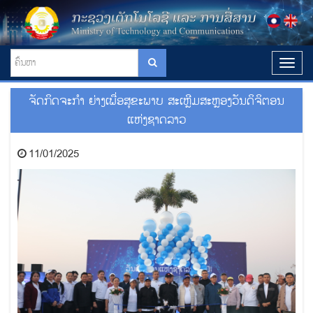
T
o
g
ຈັດກິດຈະກໍາ ຍ່າງເພື່ອສຸຂະພາບ ສະເຫຼີມສະຫຼອງວັນດິຈິຕອນ
g
l
ແຫ່ງຊາດລາວ
e
n
11/01/2025
a
v
i
g
a
t
i
o
n