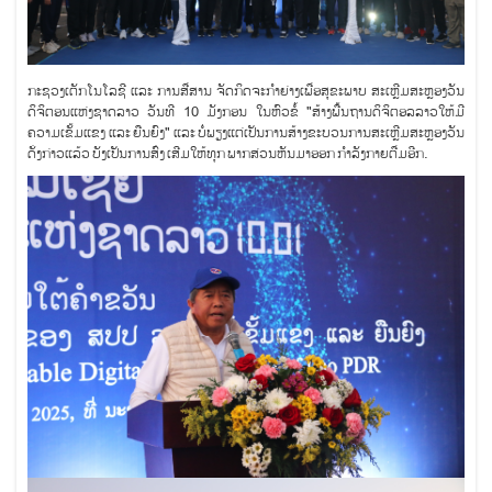
ກະຊວງເຕັກໂນໂລຊີ ແລະ ການສື່ສານ ຈັດກິດຈະກໍາຍ່າງເພື່ອສຸຂະພາບ ສະເຫຼີມສະຫຼອງວັນ
ດິຈິຕອນແຫ່ງຊາດລາວ ວັນທີ 10 ມັງກອນ ໃນຫົວຂໍ້ "ສ້າງພື້ນຖານດິຈິຕອລລາວໃຫ້ມີ
ຄວາມເຂັ້ມແຂງ ແລະ ຍືນຍົງ" ແລະ ບໍ່ພຽງແຕ່ເປັນການສ້າງຂະບວນການສະເຫຼີມສະຫຼອງວັນ
ດັ່ງກ່າວແລ້ວ ບັງເປັນການສົ່ງ ເສີມໃຫ້ທຸກ ພາກສ່ວນຫັນມາອອກ ກໍາລັງກາຍຕື່ມອີກ.