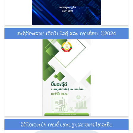
ສະຖິຕິຂະແໜງ ເຕັກໂນໂລຊີ ແລະ ການສື່ສານ ປີ2024
ວີດີໂອແນະນໍາ ການຂຶ້ນທະບຽນເລກໝາຍໂທລະສັບ