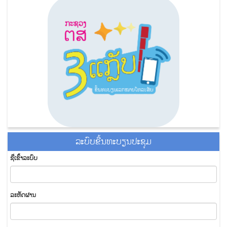
ລະ​ບົບ​ຂື້ນ​ທະ​ບຽນ​ປະ​ຊຸມ
ຊື່​ເຂົ້າ​ລະ​ບົບ
​ລະ​ຫັດ​ຜ່ານ