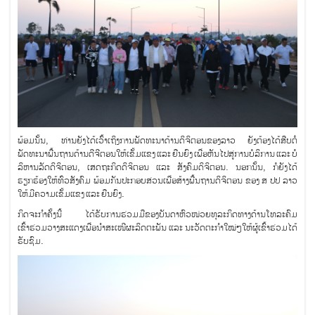
ພ້ອມນັ້ນ, ທ່ານຍັງໄດ້ເວົ້າເຖິງການພັດທະນາດ້ານດິຈິຕອນຂອງລາວ ຍັງຕ້ອງໄດ້ສືບຕໍ່
ພັດທະນາພື້ນຖານດ້ານດີຈີຕອນໃຫ້ເຂັ້ມແຂງ ແລະ ຍືນຍົງ ເພື່ອຫັນໄປສູ່ການບໍລິການ ແລະ ບໍ
ລິຫານລັດດິຈິຕອນ, ເສດຖະກິດດິຈິຕອນ ແລະ ສັງຄົມດິຈິຕອນ. ນອກນັ້ນ, ກໍຍັງໄດ້
ຮຽກຮ້ອງໃຫ້ທົ່ວສັງຄົມ ພ້ອມກັນປະກອບສ່ວນເພື່ອສ້າງພື້ນຖານດິຈິຕອນ ຂອງ ສ ປປ ລາວ
ໃຫ້ມີຄວາມເຂັ້ມແຂງ ແລະ ຍືນຍົງ.
ກິດຈະກໍາຄັ້ງນີ້ ໄດ້ຮັບການຮ່ວມມືຂອງບັນດາຫົວໜ່ວຍທຸລະກິດທາງດ້ານໂທລະຄົມ
ເຂົ້າຮ່ວມວາງສະແດງເພື່ອນໍາສະເໜີຜະລິດຕະພັນ ແລະ ນະວັດຕະກໍາໃໝ່ໆໃຫ້ຜູ້ເຂົ້າຮ່ວມໄດ້
ຮັບຊົມ.