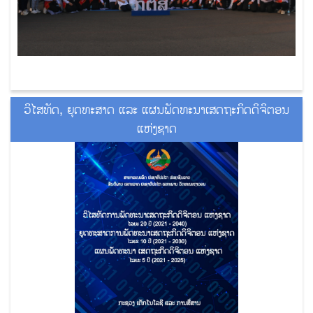
ວິໄສທັດ, ຍຸດທະສາດ ແລະ ແຜນພັດທະນາເສດຖະກິດດິຈິຕອນ
ແຫ່ງຊາດ