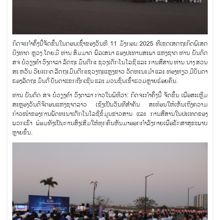
ກິດຈະກໍາຄັ້ງນີ້ຈັດຂຶ້ນໃນຕອນເຊົ້າຂອງວັນທີ 11 ມັງກອນ 2025 ທີ່ເຂດເສດຖະກິດພິເສດ
ບຶງທາດ ຫຼວງ ໂດຍມີ ທ່ານ ສົມມາດ ພົລເສນາ ຮອງປະທານສະພາ ແຫ່ງຊາດ ທ່ານ ບັນດິດ
ສຈ ບໍ່ວຽງຄໍາ ວົງດາລາ ລັດຖະ ມົນຕີກະ ຊວງເຕັກໂນໂລຊີ ແລະ ການສື່ສານ ທ່ານ ນາງ ສວນ
ສະ ຫວັນ ວິຍະເກດ ລັດຖະມົນຕີກະຊວງຖະແຫຼງຂ່າວ ວັດທະນະມໍາ ແລະ ທ່ອງທ່ຽວ ມີບັນດາ
ຮອງລັດຖະ ມົນຕີ ບັນດາແຂກຖືກເຊີນ ແລະ ມວນຊົນເຂົ້າຮ່ວມຫຼາຍຮ້ອຍຄົນ.
ທ່ານ ບັນດິດ ສຈ ບໍ່ວຽງຄໍາ ວົງດາລາ ກ່າວໃນພິທີວ່າ: ກິດຈະກໍາຄັ້ງນີ້ ຈັດຂຶ້ນ ເພື່ອສະເຫຼີມ
ສະຫຼອງວັນດິຈິຕອນແຫ່ງຊາດລາວ ເຊິ່ງເປັນວັນທີ່ສຳຄັນ ສະທ້ອນໃຫ້ເຫັນເຖິງຄວາມ
ກ້າວໜ້າຂອງການພັດທະນາເຕັກໂນໂລຊີຂໍ້ມູນຂ່າວສານ ແລະ ການສື່ສານໃນປະເທດຂອງ
ພວກເຮົາ ພ້ອມທັງເປັນການສົ່ງເສີມໃຫ້ທຸກຄົນຫັນມາອອກກໍາລັງກາຍເພື່ອຮັກສາສຸຂະພາບ
ຫຼາຍຂຶ້ນ.