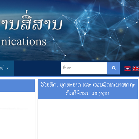
ໄຊທ໌
ວິໄສທັດ, ຍຸດທະສາດ ແລະ ແຜນພັດທະນາເສດຖະ
ກິດດິຈິຕອນ ແຫ່ງຊາດ