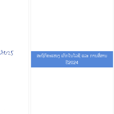
ສະຖິຕິຂະແໜງ ເຕັກໂນໂລຊີ ແລະ ການສື່ສານ
ປີ2024