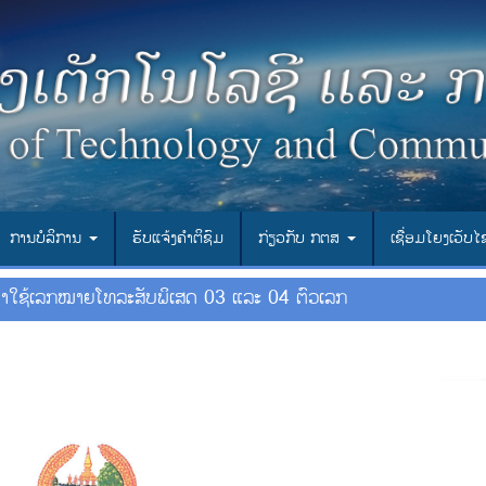
ການບໍລິການ
ຮັບແຈ້ງຄຳຕິຊົມ
ກ່ຽວກັບ ກຕສ
ເຊື່ອມ​ໂຍງ​ເວັບ​
ນໍາໃຊ້ເລກໝາຍໂທລະສັບພິເສດ 03 ແລະ 04 ຕົວເລກ