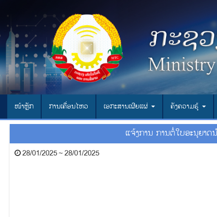
ໜ້າຫຼັກ
ການເຄື່ອນໄຫວ
ເອ​ກະ​ສານ​ເຜີຍ​ແຜ່
ຄັງຄວາມຮູ້
ແຈ້ງການ ການຕໍ່ໃບອະນຸຍາດ
28/01/2025 ~ 28/01/2025