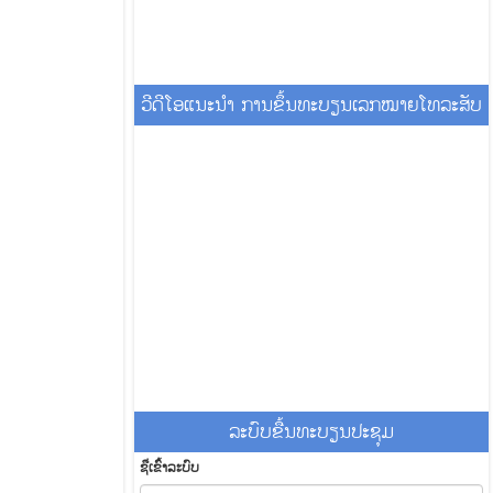
ວີດີໂອແນະນໍາ ການຂຶ້ນທະບຽນເລກໝາຍໂທລະສັບ
ລະ​ບົບ​ຂື້ນ​ທະ​ບຽນ​ປະ​ຊຸມ
ຊື່​ເຂົ້າ​ລະ​ບົບ