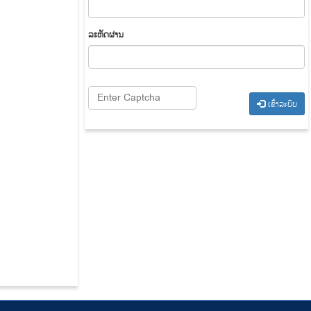
​ລະ​ຫັດ​ຜ່ານ
​ເຂົ້າ​ລະ​ບົບ