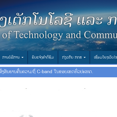
ການບໍລິການ
ຮັບແຈ້ງຄຳຕິຊົມ
ກ່ຽວກັບ ກຕສ
ເຊື່ອມ​ໂຍງ​ເວັບ​
ົ່ງສັນຍານຄື້ນຄວາມຖີ່ C-band ໃນຂອບເຂດທົ່ວປະເທດ.