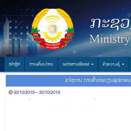
ໜ້າຫຼັກ
ການເຄື່ອນໄຫວ
ເອ​ກະ​ສານ​ເຜີຍ​ແຜ່
ຄັງຄວາມຮູ້
ແຈ້ງການ ການຂື້ນທະບຽນອຸປະກອນສ
30/10/2019 ~ 30/10/2019