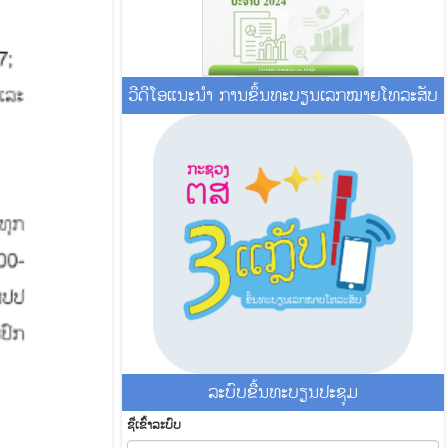
ວີດີໂອແນະນໍາ ການຂຶ້ນທະບຽນເລກໝາຍໂທລະສັບ
ລະ​ບົບ​ຂື້ນ​ທະ​ບຽນ​ປະ​ຊຸມ
ຊື່​ເຂົ້າ​ລະ​ບົບ