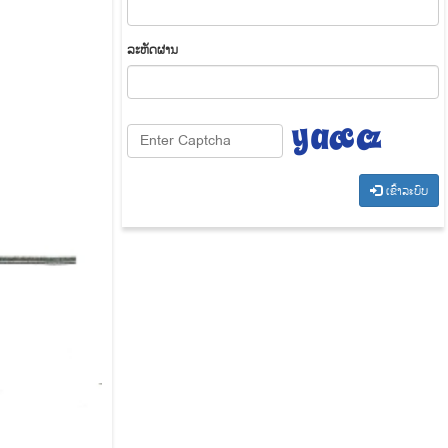
​ລະ​ຫັດ​ຜ່ານ
​ເຂົ້າ​ລະ​ບົບ