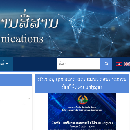
ໄຊທ໌
ວິໄສທັດ, ຍຸດທະສາດ ແລະ ແຜນພັດທະນາເສດຖະ
ກິດດິຈິຕອນ ແຫ່ງຊາດ