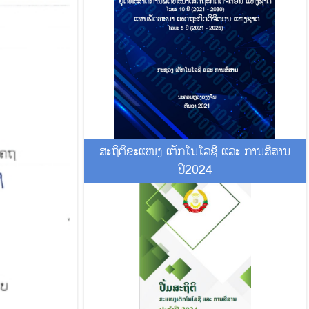
ສະຖິຕິຂະແໜງ ເຕັກໂນໂລຊີ ແລະ ການສື່ສານ
ປີ2024