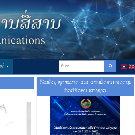
ໄຊທ໌
ວິໄສທັດ, ຍຸດທະສາດ ແລະ ແຜນພັດທະນາເສດຖະ
ກິດດິຈິຕອນ ແຫ່ງຊາດ