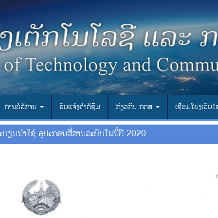
ການບໍລິການ
ຮັບແຈ້ງຄຳຕິຊົມ
ກ່ຽວກັບ ກຕສ
ເຊື່ອມ​ໂຍງ​ເວັບ​
ທະບຽນນຳ​ໃຊ້ ອຸ​ປະ​ກອນ​ສື່​ສານ​ລະ​ບົບໂຟນີ້​ປີ 2020.