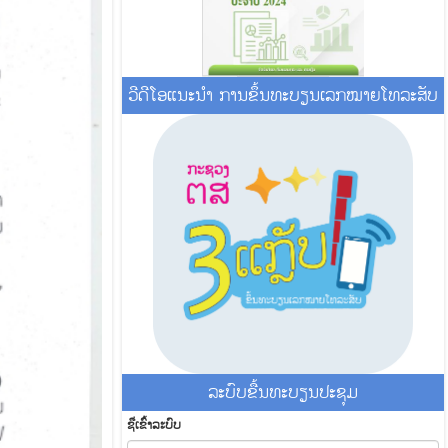
ວີດີໂອແນະນໍາ ການຂຶ້ນທະບຽນເລກໝາຍໂທລະສັບ
ລະ​ບົບ​ຂື້ນ​ທະ​ບຽນ​ປະ​ຊຸມ
ຊື່​ເຂົ້າ​ລະ​ບົບ