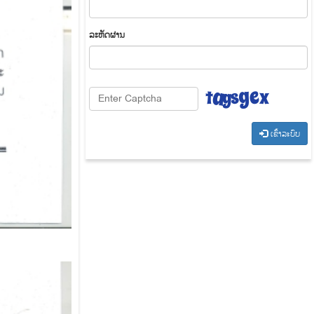
​ລະ​ຫັດ​ຜ່ານ
​ເຂົ້າ​ລະ​ບົບ