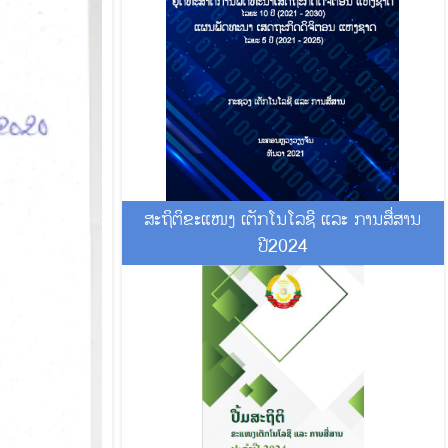
ສະຖິຕິຂະແໜງ ເຕັກໂນໂລຊີ ແລະ ການສື່ສານ
ປີ2024