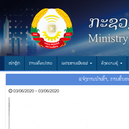
ໜ້າຫຼັກ
ການເຄື່ອນໄຫວ
ເອ​ກະ​ສານ​ເຜີຍ​ແຜ່
ຄັງຄວາມຮູ້
ແຈ້ງ​ການ​​ນຳ​ເຂົ້າ, ການຂຶ້ນ
03/06/2020 ~ 03/06/2020