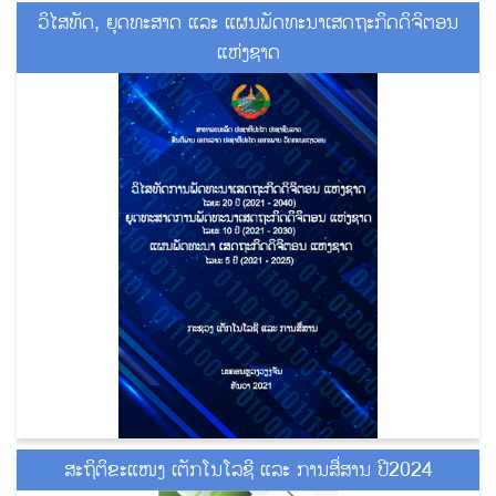
ວິໄສທັດ, ຍຸດທະສາດ ແລະ ແຜນພັດທະນາເສດຖະກິດດິຈິຕອນ
ແຫ່ງຊາດ
ສະຖິຕິຂະແໜງ ເຕັກໂນໂລຊີ ແລະ ການສື່ສານ ປີ2024