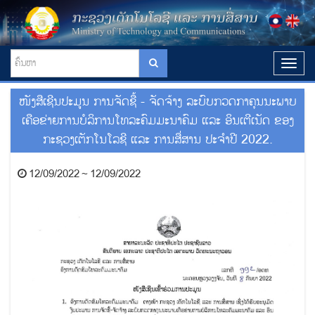
T
o
g
ໜັງສືເຊີນປະມູນ ການຈັດຊື້ - ຈັດຈ້າງ ລະບົບກວດກາຄຸນນະພາບ
g
l
ເຄືອຂ່າຍການບໍລິການໂທລະຄົມມະນາຄົມ ແລະ ອິນເຕີເນັດ ຂອງ
e
ກະຊວງເຕັກໂນໂລຊີ ແລະ ການສື່ສານ ປະຈໍາປີ 2022.
n
a
v
12/09/2022 ~ 12/09/2022
i
g
a
t
i
o
n