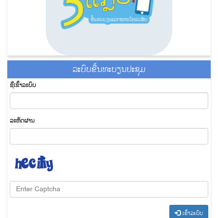
ລະ​ບົບ​ຂື້ນ​ທະ​ບຽນ​ປະ​ຊຸມ
ຊື່​ເຂົ້າ​ລະ​ບົບ
​ລະ​ຫັດ​ຜ່ານ
​ເຂົ້າ​ລະ​ບົບ