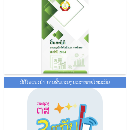
ວີດີໂອແນະນໍາ ການຂຶ້ນທະບຽນເລກໝາຍໂທລະສັບ