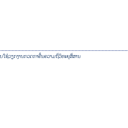
ຮັບໃຊ້ວຽກງານກວດກາຄື້ນຄວາມຖີ່ວິທະຍຸສື່ສານ