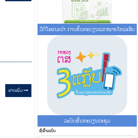
ວີດີໂອແນະນໍາ ການຂຶ້ນທະບຽນເລກໝາຍໂທລະສັບ
ອ່ານ​ເພີ່ມ
ລະ​ບົບ​ຂື້ນ​ທະ​ບຽນ​ປະ​ຊຸມ
ຊື່​ເຂົ້າ​ລະ​ບົບ