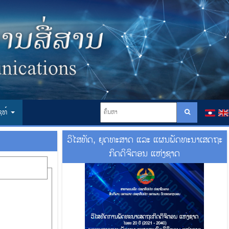
ໄຊທ໌
ວິໄສທັດ, ຍຸດທະສາດ ແລະ ແຜນພັດທະນາເສດຖະ
ກິດດິຈິຕອນ ແຫ່ງຊາດ