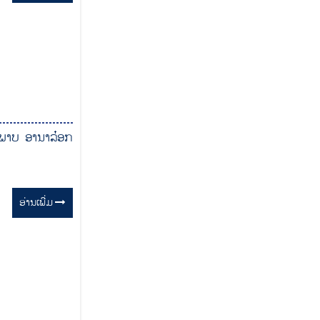
ະພາບ ອານາລ໋ອກ
ອ່ານ​ເພີ່ມ