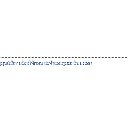
້າງສູນບໍລິຫານລັດດິຈິຕອນ ປະຈໍາແຂວງສະຫວັນນະເຂດ