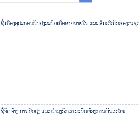
ດຊື້ ເຄື່ອງອຸປະກອນປັບປຸງລະບົບເຄື່ອຂ່າຍພາຍໃນ ແລະ ອິນເຕີເນັດຂອງກະຊ
ດຊື້ຈັດຈ້າງ ການປັບປຸງ ແລະ ບໍາລຸງຮັກສາ ລະບົບຫ້ອງການທັນສະໄໝ