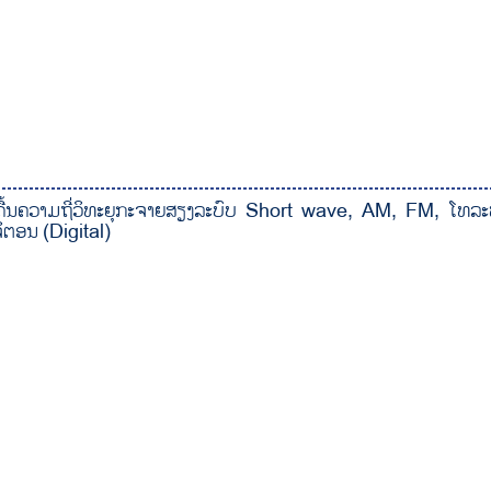
້ຄື້ນຄວາມຖີ່ວິທະຍຸກະຈາຍສຽງລະບົບ Short wave, AM, FM, ໂທລ
ຕອນ (Digital)