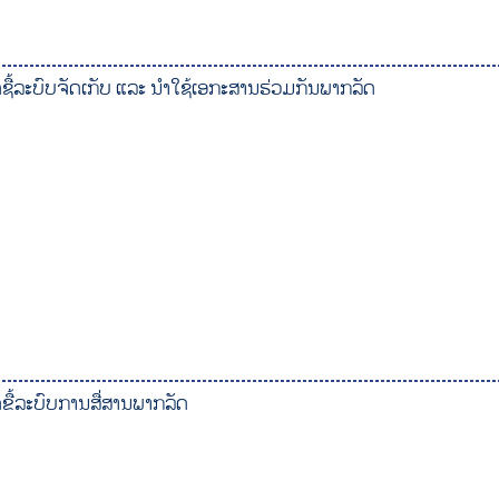
ດຊື້ລະບົບຈັດເກັບ ແລະ ນໍາໃຊ້ເອກະສານຮ່ວມກັນພາກລັດ
ດຂື້ລະບົບການສື່ສານພາກລັດ