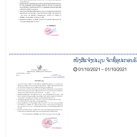
ໜັງສືແຈ້ງປະມູນ ຈັດຊື້ອຸປະກອນ
01/10/2021 ~ 01/10/2021