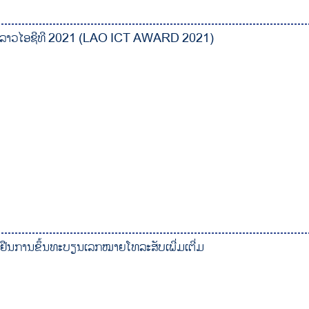
ງຂັນ ລາວໄອຊີທີ 2021 (LAO ICT AWARD 2021)
ງຢືນການຂຶ້ນທະບຽນເລກໝາຍໂທລະສັບເພີ່ມເຕີ່ມ