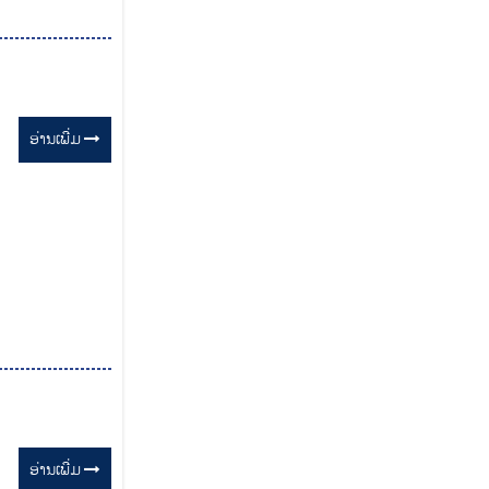
ອ່ານ​ເພີ່ມ
ອ່ານ​ເພີ່ມ