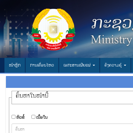
ໜ້າຫຼັກ
ການເຄື່ອນໄຫວ
ເອ​ກະ​ສານ​ເຜີຍ​ແຜ່
ຄັງຄວາມຮູ້
ຄົ້ນ​ຫາ​ໃນ​ໜ້ານີ້
​ຫົວ​ຂໍ້
​ເນື້ອ​ໃນ