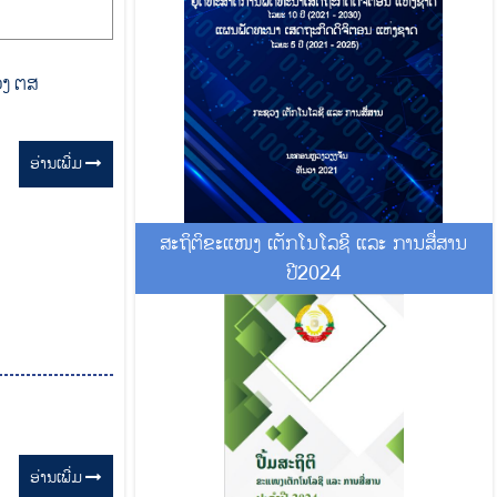
ວງ ຕສ
ອ່ານ​ເພີ່ມ
ສະຖິຕິຂະແໜງ ເຕັກໂນໂລຊີ ແລະ ການສື່ສານ
ປີ2024
ອ່ານ​ເພີ່ມ