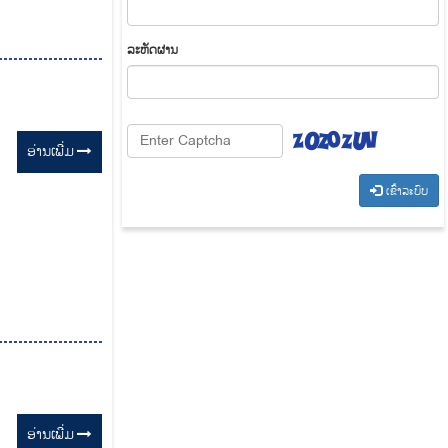
​ລະ​ຫັດ​ຜ່ານ
ອ່ານ​ເພີ່ມ
​ເຂົ້າ​ລະ​ບົບ
ອ່ານ​ເພີ່ມ